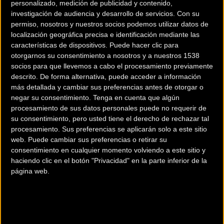
personalizado, medición de publicidad y contenido,
investigación de audiencia y desarrollo de servicios.
Con su
permiso, nosotros y nuestros socios podemos utilizar datos de
localización geográfica precisa e identificación mediante las
características de dispositivos. Puede hacer clic para
otorgarnos su consentimiento a nosotros y a nuestros 1538
200 km
socios para que llevemos a cabo el procesamiento previamente
descrito. De forma alternativa, puede acceder a información
Terms of use
© 1987–2026 HERE
más detallada y cambiar sus preferencias antes de otorgar o
¿Eres el propietario de esta tienda? Descubre cómo
hacerte tienda
negar su consentimiento.
Tenga en cuenta que algún
Premium para llegar a más clientes
.
procesamiento de sus datos personales puede no requerir de
su consentimiento, pero usted tiene el derecho de rechazar tal
procesamiento. Sus preferencias se aplicarán solo a este sitio
Comercios Bz Premium
web. Puede cambiar sus preferencias o retirar su
consentimiento en cualquier momento volviendo a este sitio y
MC SKI BIKE
haciendo clic en el botón "Privacidad" en la parte inferior de la
página web.
C/ Balmes, 331
Barcelona (Barcelona)
ESCAPA BARCELONA NORD