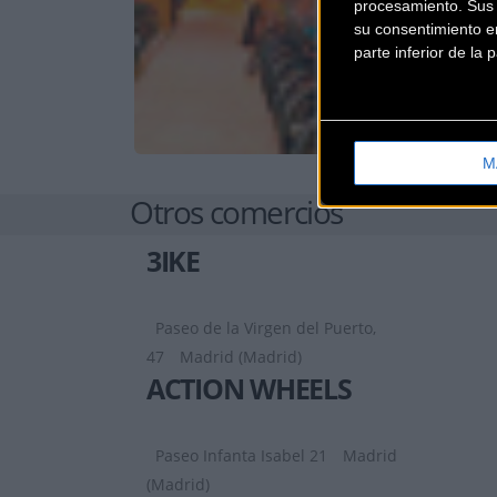
procesamiento. Sus p
su consentimiento en
parte inferior de la
M
Otros comercios
3IKE
Paseo de la Virgen del Puerto,
47
Madrid (Madrid)
ACTION WHEELS
Paseo Infanta Isabel 21
Madrid
(Madrid)