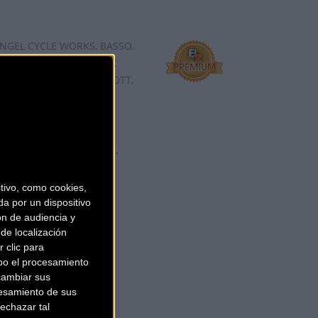
ANGEL CYCLE WORKS, BASSO,
DALE, GIANT, LIV, LOOK
 ORBEA, SANTACRUZ, SCOTT,
da online, es una de las
 Sanferbike cuenta co ...
ivo, como cookies,
a por un dispositivo
ón de audiencia y
de localización
 clic para
bo el procesamiento
cambiar sus
esamiento de sus
echazar tal