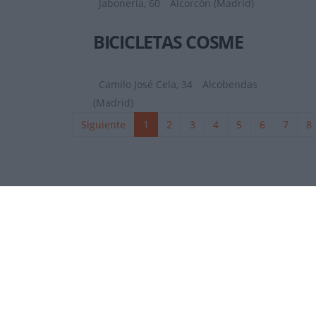
Jabonería, 60
Alcorcón (Madrid)
BICICLETAS COSME
Camilo José Cela, 34
Alcobendas
(Madrid)
Siguiente
1
2
3
4
5
6
7
8