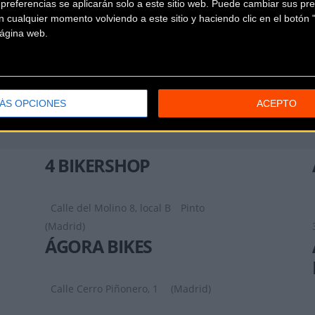
referencias se aplicarán solo a este sitio web. Puede cambiar sus pref
 cualquier momento volviendo a este sitio y haciendo clic en el botón "
 página web.
ÁS OPCIONES
ACEPTO
4 BIKERSHOP
Calle del Molino 8, local B
Pinto
(Madrid)
ÁGORA BIKES
Calle Cerro Piñonero, 1
(Madrid)