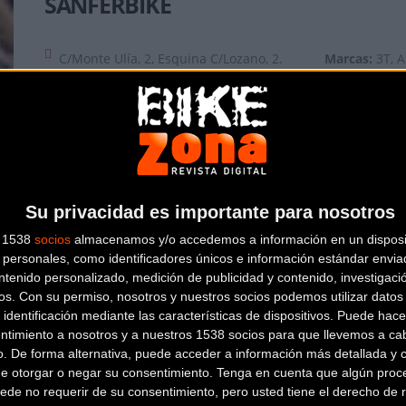
SANFERBIKE
C/Monte Ulía, 2, Esquina C/Lozano, 2.
Marcas:
3T, 
(M-30 Junto Al Puente De Vallecas)
BMC, CANNON
MADRID
(Madrid)
BIKES, OPEN,
91 475 59 88
TREK, WILIER
Sanferbike con 3 tiendas físicas en Madrid así como tien
mayores cadenas de tiendas de ciclismo a nivel nacional.
Su privacidad es importante para nosotros
s 1538
socios
almacenamos y/o accedemos a información en un disposit
personales, como identificadores únicos e información estándar enviad
ntenido personalizado, medición de publicidad y contenido, investigaci
os.
Con su permiso, nosotros y nuestros socios podemos utilizar datos 
 identificación mediante las características de dispositivos. Puede hacer
ntimiento a nosotros y a nuestros 1538 socios para que llevemos a ca
o. De forma alternativa, puede acceder a información más detallada y 
de otorgar o negar su consentimiento.
Tenga en cuenta que algún proc
ede no requerir de su consentimiento, pero usted tiene el derecho de r