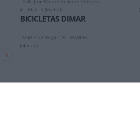
Calle José María Fernández Lanseros,
4
Madrid (Madrid)
BICICLETAS DIMAR
Martin de Vargas, 10
MADRID
(Madrid)
9
DÓNDE ESTAMOS
2026
Contactar