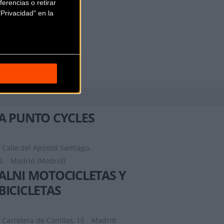
erencias o retirar
Privacidad" en la
A PUNTO CYCLES
Calle del Apóstol Santiago,
3,
Madrid (Madrid)
ALNI MOTOCICLETAS Y
BICICLETAS
Carretera de Canillas, 15
Madrid