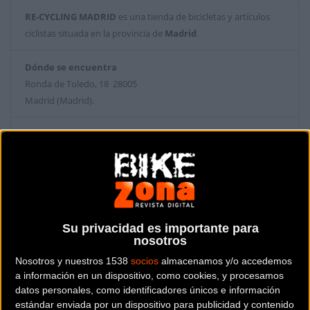
RE-CYCLING MADRID
es una tienda de bicicletas y artículos
ciclistas situada en la provincia de
Madrid
.
Dónde se encuentra
Ronda de Toledo, 18 28005
Madrid (Madrid).
Contactar con la tienda
674 05 22 42
Web y RRSS de la tienda
Su privacidad es importante para
nosotros
Nosotros y nuestros 1538
socios
almacenamos y/o accedemos
a información en un dispositivo, como cookies, y procesamos
datos personales, como identificadores únicos e información
estándar enviada por un dispositivo para publicidad y contenido