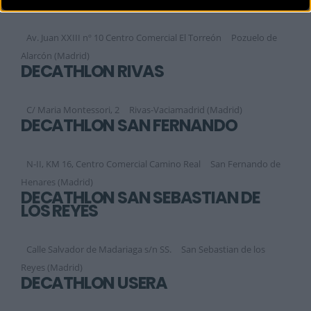
Av. Juan XXIII nº 10 Centro Comercial El Torreón
Pozuelo de
Alarcón (Madrid)
DECATHLON RIVAS
C/ Maria Montessori, 2
Rivas-Vaciamadrid (Madrid)
DECATHLON SAN FERNANDO
N-II, KM 16, Centro Comercial Camino Real
San Fernando de
Henares (Madrid)
DECATHLON SAN SEBASTIAN DE
LOS REYES
Calle Salvador de Madariaga s/n SS.
San Sebastian de los
Reyes (Madrid)
DECATHLON USERA