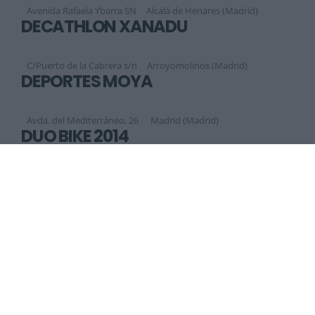
Avenida Rafaela Ybarra SN
Alcalá de Henares (Madrid)
DECATHLON XANADÚ
C/Puerto de la Cabrera s/n
Arroyomolinos (Madrid)
DEPORTES MOYA
Avda. del Mediterráneo, 26
Madrid (Madrid)
DUO BIKE 2014
Ctra. de Valdemorillo, 6
Colmenarejo (Madrid)
Anterior
Siguiente
1
2
3
4
5
6
7
8
9