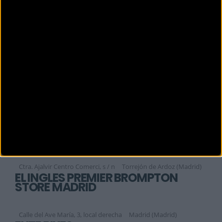
Calle Preciados, 4
Madrid (Madrid)
EL CORTE INGLES PRINCESA
C. de la Princesa, 56
MADRID (Madrid)
EL CORTE INGLÉS RAIMUNDO FDEZ
Raimundo Fdez Villaverde, 65
MADRID (Madrid)
EL CORTE INGLÉS SANCHINARRO
Margarita de Parma, 1
MADRID (Madrid)
EL CORTE INGLÉS TORREJÓN
Ctra. Ajalvir Centro Comerci, s / n
Torrejón de Ardoz (Madrid)
EL INGLÉS PREMIER BROMPTON
STORE MADRID
Calle del Ave María, 3, local derecha
Madrid (Madrid)