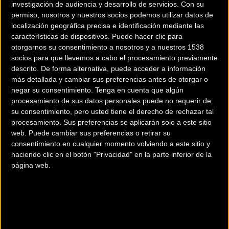
investigación de audiencia y desarrollo de servicios.
Con su
permiso, nosotros y nuestros socios podemos utilizar datos de
localización geográfica precisa e identificación mediante las
características de dispositivos. Puede hacer clic para
200 km
otorgarnos su consentimiento a nosotros y a nuestros 1538
Terms of use
© 1987–2026 HERE
socios para que llevemos a cabo el procesamiento previamente
¿Eres el propietario de esta tienda? Descubre cómo
hacerte tienda
descrito. De forma alternativa, puede acceder a información
Premium para llegar a más clientes
.
más detallada y cambiar sus preferencias antes de otorgar o
negar su consentimiento.
Tenga en cuenta que algún
procesamiento de sus datos personales puede no requerir de
Comercios Bz Premium
su consentimiento, pero usted tiene el derecho de rechazar tal
procesamiento. Sus preferencias se aplicarán solo a este sitio
web. Puede cambiar sus preferencias o retirar su
consentimiento en cualquier momento volviendo a este sitio y
haciendo clic en el botón "Privacidad" en la parte inferior de la
página web.