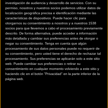
investigación de audiencia y desarrollo de servicios.
Con su
permiso, nosotros y nuestros socios podemos utilizar datos de
localización geográfica precisa e identificación mediante las
características de dispositivos. Puede hacer clic para
otorgarnos su consentimiento a nosotros y a nuestros 1538
socios para que llevemos a cabo el procesamiento previamente
descrito. De forma alternativa, puede acceder a información
más detallada y cambiar sus preferencias antes de otorgar o
negar su consentimiento.
Tenga en cuenta que algún
procesamiento de sus datos personales puede no requerir de
200 km
su consentimiento, pero usted tiene el derecho de rechazar tal
Terms of use
© 1987–2026 HERE
procesamiento. Sus preferencias se aplicarán solo a este sitio
¿Eres el propietario de esta tienda? Descubre cómo
web. Puede cambiar sus preferencias o retirar su
hacerte tienda Premium para llegar a más clientes
.
consentimiento en cualquier momento volviendo a este sitio y
haciendo clic en el botón "Privacidad" en la parte inferior de la
página web.
Comercios Bz Premium
ESCAPA BARCELONA NORD
Avinguda dels Quinze, 25
Barcelona (Barcelona)