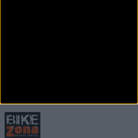
Ctra. Sant Hipòlit, 61, D
Vic (Barcelona)
XTREMBIKE
C/ Mataró 2 - Pol. Ind. Sot dels Pradals
Vic
(Barcelona)
YOUR BIKE
Calle Francesc Maciá 29
Sant Andreu de la
Barca (Barcelona)
Anterior
1
2
3
4
5
6
7
8
9
10