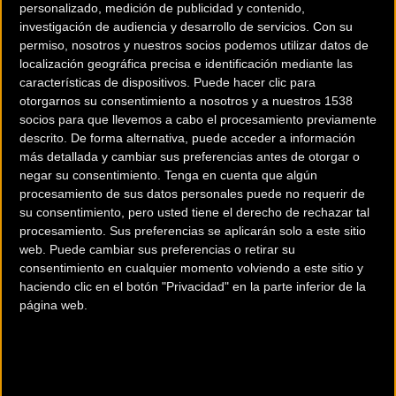
personalizado, medición de publicidad y contenido,
investigación de audiencia y desarrollo de servicios.
Con su
permiso, nosotros y nuestros socios podemos utilizar datos de
localización geográfica precisa e identificación mediante las
características de dispositivos. Puede hacer clic para
otorgarnos su consentimiento a nosotros y a nuestros 1538
200 km
socios para que llevemos a cabo el procesamiento previamente
descrito. De forma alternativa, puede acceder a información
Terms of use
© 1987–2026 HERE
más detallada y cambiar sus preferencias antes de otorgar o
¿Eres el propietario de esta tienda? Descubre cómo
hacerte tienda
negar su consentimiento.
Tenga en cuenta que algún
Premium para llegar a más clientes
.
procesamiento de sus datos personales puede no requerir de
su consentimiento, pero usted tiene el derecho de rechazar tal
procesamiento. Sus preferencias se aplicarán solo a este sitio
Comercios Bz Premium
web. Puede cambiar sus preferencias o retirar su
consentimiento en cualquier momento volviendo a este sitio y
MC SKI BIKE
haciendo clic en el botón "Privacidad" en la parte inferior de la
página web.
C/ Balmes, 331
Barcelona (Barcelona)
ESCAPA BARCELONA NORD