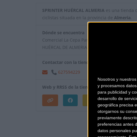
SPRINTER HUÉRCAL ALMERIA
es una tienda de
ciclistas situada en la provincia de
Almeria
.
Dónde se encuentra
Comercial La Cepa Parcela 8 Local 4 04230
HUÉRCAL DE ALMERIA (Almeria).
Contactar con la tienda
627594229
Nosotros y nuestro
y procesamos datos 
Web y RRSS de la tienda
para publicidad y co
desarrollo de servici
geográfica precisa e
otorgarnos su conse
¿Eres el propietar
previamente descrit
preferencias antes 
datos personales pu
procesamiento. Sus p