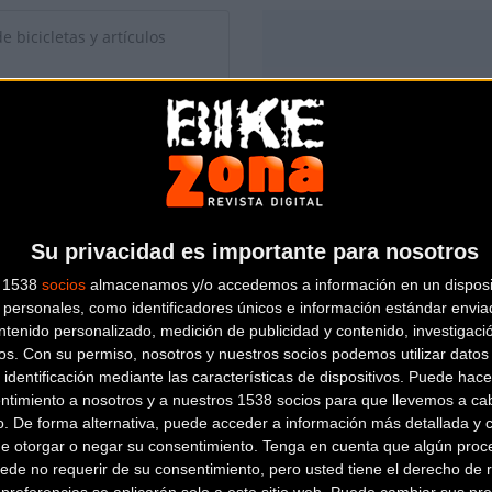
 bicicletas y artículos
Su privacidad es importante para nosotros
s 1538
socios
almacenamos y/o accedemos a información en un disposit
personales, como identificadores únicos e información estándar enviad
ntenido personalizado, medición de publicidad y contenido, investigaci
os.
Con su permiso, nosotros y nuestros socios podemos utilizar datos 
 identificación mediante las características de dispositivos. Puede hacer
ntimiento a nosotros y a nuestros 1538 socios para que llevemos a ca
io de esta tienda? Descubre cómo
hacerte tienda Premium para lle
o. De forma alternativa, puede acceder a información más detallada y 
de otorgar o negar su consentimiento.
Tenga en cuenta que algún proc
ede no requerir de su consentimiento, pero usted tiene el derecho de r
referencias se aplicarán solo a este sitio web. Puede cambiar sus pref