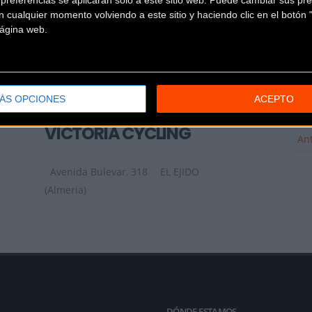
 cualquier momento volviendo a este sitio y haciendo clic en el botón "
 página web.
SPRINTER EL EJIDO
De Almerimar PC El Copo
EL EJIDO
ÁS OPCIONES
ACEPTO
(Almeria)
VICTORIA CYCLING
Ant
Avenida Bulevar, 318
EL EJIDO
(Almeria)
DÓNDE ESTAMOS