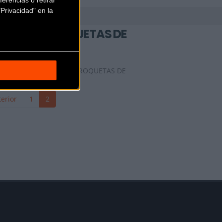
Privacidad" en la
SPRINTER ROQUETAS DE
MAR
Alicún CC Gran Plaza
ROQUETAS DE
MAR (Almeria)
erior
1
2