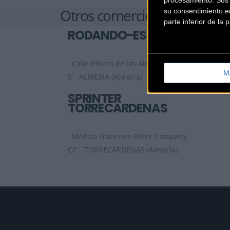
Otros comercios
su consentimiento en
parte inferior de la
RODANDO-ES
Calle Ribera de las Almadrabillas
M
5
ALMERIA (Almeria)
SPRINTER
TORRECARDENAS
Médico Francisco Pérez Company
CC
TORRECARDENAS (Almeria)