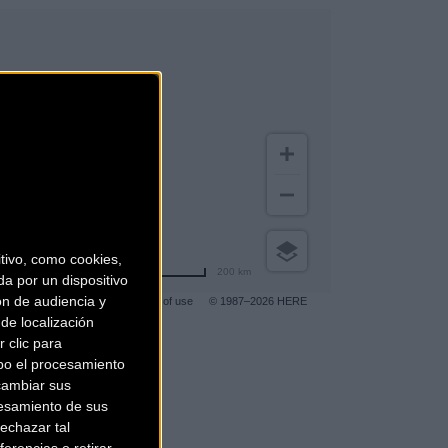
ivo, como cookies,
200 km
a por un dispositivo
ón de audiencia y
Terms of use
© 1987–2026 HERE
de localización
 clic para
bo el procesamiento
gar a más clientes
.
cambiar sus
esamiento de sus
echazar tal
erencias o retirar