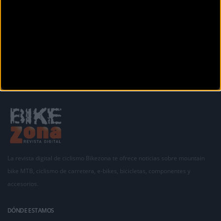
Avinguda de Joan Miró, 104
Palma de Mallorca (Baleares)
Anterior
Siguiente
1
2
3
4
La revista digital de ciclismo Bikezona te ofrece noticias sobre mountain
bike MTB, ciclismo de carretera, e-bikes, bicicletas, componentes y
accesorios.
DÓNDE ESTAMOS