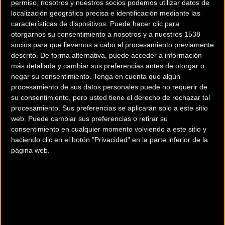
permiso, nosotros y nuestros socios podemos utilizar datos de
localización geográfica precisa e identificación mediante las
características de dispositivos. Puede hacer clic para
otorgarnos su consentimiento a nosotros y a nuestros 1538
socios para que llevemos a cabo el procesamiento previamente
descrito. De forma alternativa, puede acceder a información
200 km
más detallada y cambiar sus preferencias antes de otorgar o
Terms of use
© 1987–2026 HERE
negar su consentimiento.
Tenga en cuenta que algún
¿Eres el propietario de esta tienda? Descubre cómo
hacerte tienda
procesamiento de sus datos personales puede no requerir de
Premium para llegar a más clientes
.
su consentimiento, pero usted tiene el derecho de rechazar tal
procesamiento. Sus preferencias se aplicarán solo a este sitio
web. Puede cambiar sus preferencias o retirar su
Comercios Bz Premium
consentimiento en cualquier momento volviendo a este sitio y
haciendo clic en el botón "Privacidad" en la parte inferior de la
BICIS SANCHO MANACOR
página web.
Avd. Ferricarril, 116
Manacor (Baleares)
Comercios Bz