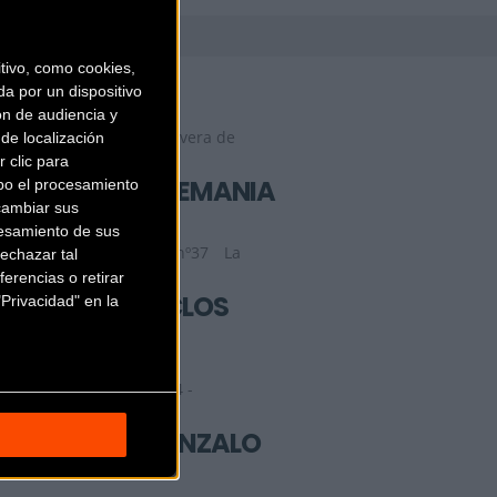
BICI3
ivo, como cookies,
a por un dispositivo
ón de audiencia y
C/ Estebanina Nº7
Corvera de
de localización
 clic para
Asturias (Asturias)
BICICLETAS BIKEMANIA
bo el procesamiento
cambiar sus
esamiento de sus
C/ Melquiades Alvarez nº37
La
echazar tal
erencias o retirar
Felguera (Asturias)
BICICLETAS CICLOS
Privacidad" en la
RENDUELES
Calle Ramón G. Valle, 34 -
bajo
Pravia (Asturias)
BICICLETAS GONZALO