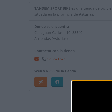
TANDEM SPORT BIKE
es una tienda de biciclet
situada en la provincia de
Asturias
.
Dónde se encuentra
Calle Juan Carlos I, 10 33540
Arriondas (Asturias).
Contactar con la tienda
985841343
Web y RRSS de la tienda
¿Eres el propietar