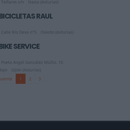
Teifaros s/n
Navia (Asturias)
BICICLETAS RAÚL
Calle Río Deva n°5
Oviedo (Asturias)
BIKE SERVICE
Poeta Angel González Múñiz, 10
Bajo
Gijón (Asturias)
uiente
1
2
3