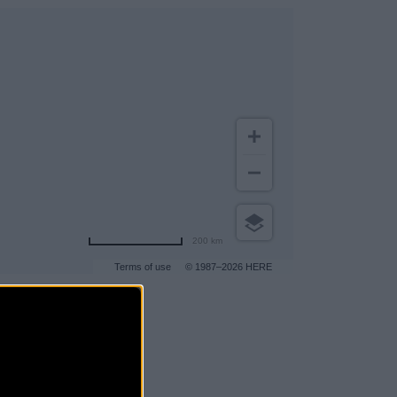
200 km
Terms of use
© 1987–2026 HERE
gar a más clientes
.