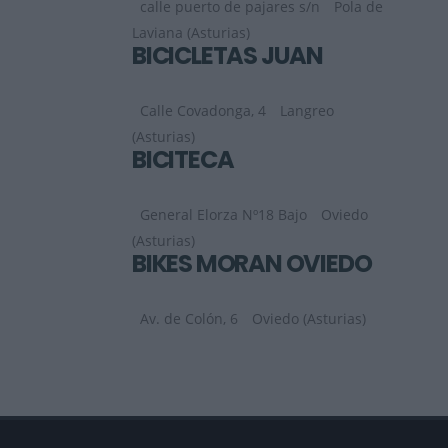
calle puerto de pajares s/n
Pola de
Laviana (Asturias)
BICICLETAS JUAN
Calle Covadonga, 4
Langreo
(Asturias)
BICITECA
General Elorza Nº18 Bajo
Oviedo
(Asturias)
BIKES MORAN OVIEDO
Av. de Colón, 6
Oviedo (Asturias)