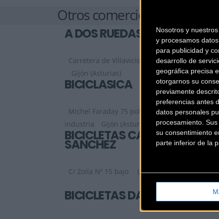
Otros comercios
A DOS RUEDAS
Nosotros y nuestro
y procesamos datos 
para publicidad y co
Carretera de Villaviciosa 22, Bajo B
desarrollo de servici
geográfica precisa e
Gijón (Asturias)
BICICLÁSICA
otorgarnos su conse
previamente descrit
preferencias antes 
Michel Faraday 75 poligono
datos personales pu
procesamiento. Sus p
industria
Gijón (Asturias)
BICICLETAS CACHULI
su consentimiento en
SANCHEZ
parte inferior de la
C/ Zoila Nº 15 bajo
(Asturias)
BICICLETAS DAVID
M