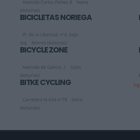
Avenida Carlos Peláez 8
Navia
(Asturias)
BICICLETAS NORIEGA
Pl. de la Libertad, nº4, bajo
izq,
Mieres (Asturias)
BICYCLE ZONE
Avenida de Galicia ,1
Gijón
(Asturias)
BITKE CYCLING
Sig
Carretera N-634 n°78
Siero
(Asturias)