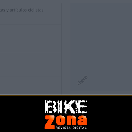
as y artículos ciclistas
io de esta tienda? Descubre cómo
hacerte tienda Premium para lle