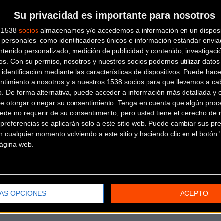
Su privacidad es importante para nosotros
BICI OH
s 1538
socios
almacenamos y/o accedemos a información en un disposit
personales, como identificadores únicos e información estándar enviad
ntenido personalizado, medición de publicidad y contenido, investigaci
CARMEN, 2
GIJON (Asturias)
os.
Con su permiso, nosotros y nuestros socios podemos utilizar datos 
 identificación mediante las características de dispositivos. Puede hacer
BICICLETAS ABLANEDO
ntimiento a nosotros y a nuestros 1538 socios para que llevemos a ca
o. De forma alternativa, puede acceder a información más detallada y 
de otorgar o negar su consentimiento.
Tenga en cuenta que algún proc
Avda de mejico,38 bajo
Mieres
ede no requerir de su consentimiento, pero usted tiene el derecho de r
referencias se aplicarán solo a este sitio web. Puede cambiar sus pref
(Asturias)
BICICLETAS CASTRO
 cualquier momento volviendo a este sitio y haciendo clic en el botón "
 página web.
C/ La Provía, Nº 1
Cabonara
(Asturias)
BICICLETAS EUREKA
ÁS OPCIONES
ACEPTO