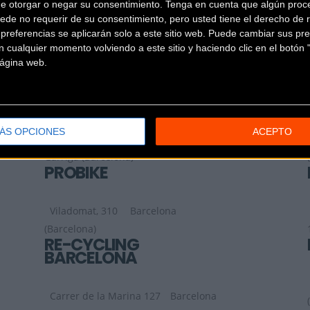
de otorgar o negar su consentimiento.
Tenga en cuenta que algún proc
ede no requerir de su consentimiento, pero usted tiene el derecho de r
PASSION BIKE
referencias se aplicarán solo a este sitio web. Puede cambiar sus pref
 cualquier momento volviendo a este sitio y haciendo clic en el botón "
 página web.
Avenida Estatut 34
Rubí (Barcelona)
PLANET BIKES
ÁS OPCIONES
ACEPTO
C/ Carretera Ametlla, 51 Bajos
La
Garriga (Barcelona)
PROBIKE
Viladomat, 310
Barcelona
(Barcelona)
RE-CYCLING
BARCELONA
Carrer de la Marina 127
Barcelona