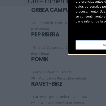
Otros comercios
preferencias antes 
datos personales pu
ORBEA CAMPUS BCN
procesamiento. Sus p
su consentimiento en
parte inferior de la
C/ Consell de Cent, 321
Barcelona
(Barcelona)
PEP RIBERA
M
Ctra. de Casserres, 12
Gironella
(Barcelona)
POMIK
Carrer Estanislau Abadal
90
Montcada i Reixac (Barcelona)
RAVET-BIKE
Carrer de Josep Umbert i Ventura,
nº92-94
GranollersS (Barcelona)