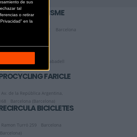
esamiento de sus
echazar tal
PAU TENA CICLISME
erencias o retirar
Privacidad" en la
PlaZa Mañé Y Flaquer, 2
Barcelona
(Barcelona)
PLEGABIKE
Calle Lluis Vives 15B
Sabadell
(Barcelona)
PROCYCLING FARICLE
Av. de la República Argentina,
168
Barcelona (Barcelona)
RECIRCULA BICICLETES
Ramon Turró 259
Barcelona
(Barcelona)