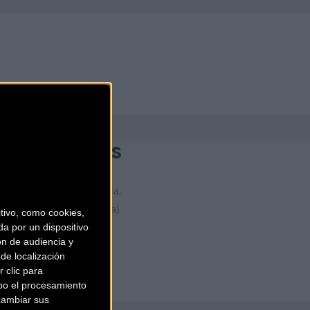
KIDS ON WHEELS
Plaça de la Vila de Gràcia,
18
Barcelona (Barcelona)
ivo, como cookies,
a por un dispositivo
ón de audiencia y
de localización
 clic para
bo el procesamiento
cambiar sus