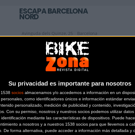
ESCAPA BARCELONA
NORD
Avinguda dels Quinze, 25
Barcelona
(Barcelona)
ZONA BICIS
Su privacidad es importante para nosotros
Carrer de la Riera Roja, 29 C
Sant
Boi de Llobregat (Barcelona)
s 1538
socios
almacenamos y/o accedemos a información en un disposit
personales, como identificadores únicos e información estándar enviad
ntenido personalizado, medición de publicidad y contenido, investigaci
os.
Con su permiso, nosotros y nuestros socios podemos utilizar datos 
 identificación mediante las características de dispositivos. Puede hacer
ntimiento a nosotros y a nuestros 1538 socios para que llevemos a ca
o. De forma alternativa, puede acceder a información más detallada y 