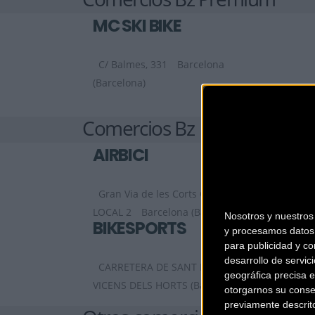
MC SKI BIKE
C/ Balmes, 331
Barcelona
(Barcelona)
Comercios Bz
AIRBICI
Gran Via de les Corts Catalanes, 452,
LOCAL 2
Barcelona (Barcelona)
Nosotros y nuestro
BIKESPORTS
y procesamos datos 
para publicidad y co
desarrollo de servici
CARRETERA DE SANT BOI 90
SANT
geográfica precisa e
VICENS DELS HORTS (Barcelona)
otorgarnos su conse
previamente descrit