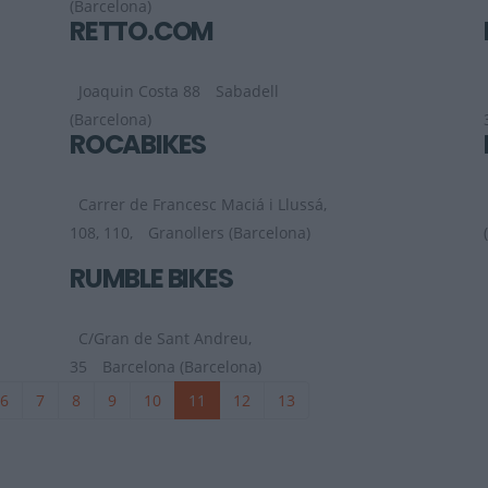
(Barcelona)
RETTO.COM
Joaquin Costa 88
Sabadell
(Barcelona)
ROCABIKES
Carrer de Francesc Maciá i Llussá,
108, 110,
Granollers (Barcelona)
RUMBLE BIKES
C/Gran de Sant Andreu,
35
Barcelona (Barcelona)
6
7
8
9
10
11
12
13