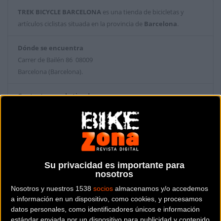
TREK BICYCLE BARCELONA
es una tienda de bicicletas y
artículos ciclistas situada en la provincia de
Barcelona
.
Dónde se encuentra
Carrer de Bailén 86 08009
Barcelona (Barcelona).
Contactar con la tienda
938 33 65 30
Web y RRSS de la tienda
Su privacidad es importante para
nosotros
Nosotros y nuestros 1538
socios
almacenamos y/o accedemos
a información en un dispositivo, como cookies, y procesamos
datos personales, como identificadores únicos e información
estándar enviada por un dispositivo para publicidad y contenido