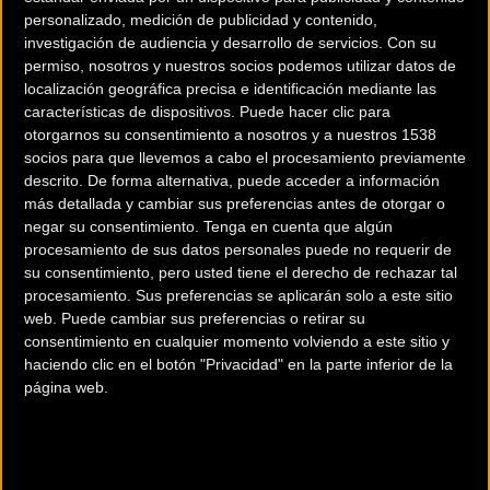
personalizado, medición de publicidad y contenido,
investigación de audiencia y desarrollo de servicios.
Con su
permiso, nosotros y nuestros socios podemos utilizar datos de
localización geográfica precisa e identificación mediante las
características de dispositivos. Puede hacer clic para
otorgarnos su consentimiento a nosotros y a nuestros 1538
socios para que llevemos a cabo el procesamiento previamente
descrito. De forma alternativa, puede acceder a información
200 km
más detallada y cambiar sus preferencias antes de otorgar o
Terms of use
© 1987–2026 HERE
negar su consentimiento.
Tenga en cuenta que algún
¿Eres el propietario de esta tienda? Descubre cómo
hacerte tienda
procesamiento de sus datos personales puede no requerir de
Premium para llegar a más clientes
.
su consentimiento, pero usted tiene el derecho de rechazar tal
procesamiento. Sus preferencias se aplicarán solo a este sitio
web. Puede cambiar sus preferencias o retirar su
Comercios Bz Premium
consentimiento en cualquier momento volviendo a este sitio y
haciendo clic en el botón "Privacidad" en la parte inferior de la
ESCAPA BARCELONA NORD
página web.
Avinguda dels Quinze, 25
Barcelona (Barcelona)
MC SKI BIKE