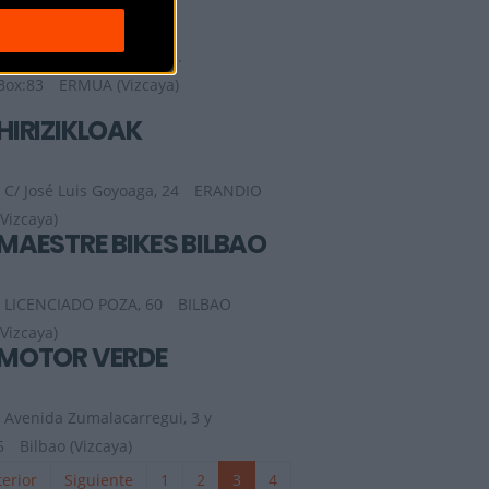
Ctra. Mallabia. s/n - P.O.
Box:83
ERMUA (Vizcaya)
HIRIZIKLOAK
C/ José Luis Goyoaga, 24
ERANDIO
(Vizcaya)
MAESTRE BIKES BILBAO
LICENCIADO POZA, 60
BILBAO
(Vizcaya)
MOTOR VERDE
Avenida Zumalacarregui, 3 y
5
Bilbao (Vizcaya)
erior
Siguiente
1
2
3
4