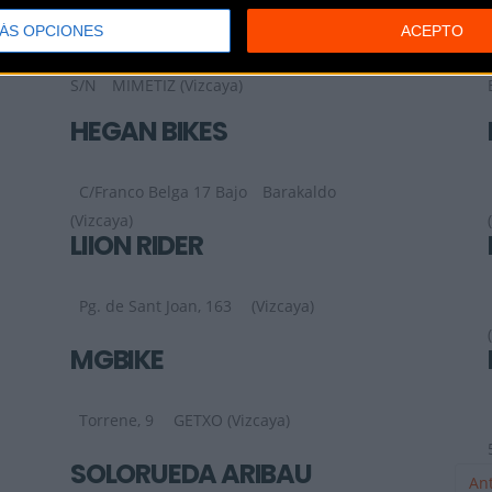
ÁS OPCIONES
ACEPTO
C.C. EROSKI BARRIO EL BAULAR
S/N
MIMETIZ (Vizcaya)
HEGAN BIKES
C/Franco Belga 17 Bajo
Barakaldo
(Vizcaya)
LIION RIDER
Pg. de Sant Joan, 163
(Vizcaya)
MGBIKE
Torrene, 9
GETXO (Vizcaya)
SOLORUEDA ARIBAU
Ant