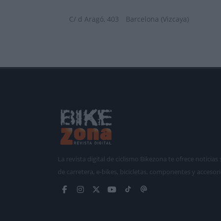
C/ d Aragó, 403
Barcelona (Vizcaya)
La revista digital de ciclismo Bikezona te ofrece notici
de carretera, e-bikes, bicicletas, componentes y accesori