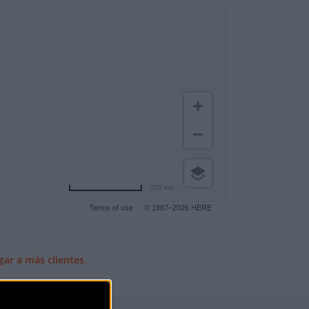
200 km
Terms of use
© 1987–2026 HERE
gar a más clientes
.