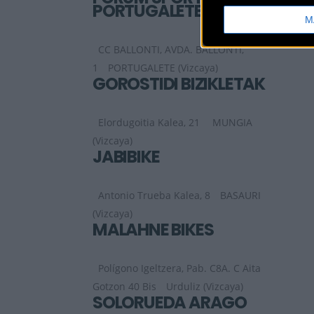
PORTUGALETE
M
CC BALLONTI, AVDA. BALLONTI,
1
PORTUGALETE (Vizcaya)
GOROSTIDI BIZIKLETAK
Elordugoitia Kalea, 21
MUNGIA
(Vizcaya)
JABIBIKE
Antonio Trueba Kalea, 8
BASAURI
(Vizcaya)
MALAHNE BIKES
Polígono Igeltzera, Pab. C8A. C Aita
Gotzon 40 Bis
Urduliz (Vizcaya)
SOLORUEDA ARAGÓ