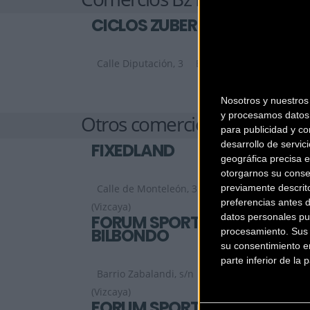
CICLOS ZUBERO
Calle Diputación, 3
BILBAO (Vizcaya)
Nosotros y nuestro
y procesamos datos 
Otros comercios
para publicidad y co
desarrollo de servici
FIXEDLAND
geográfica precisa e
otorgarnos su conse
previamente descrit
Calle de Monteleón, 35
Madrid
preferencias antes 
(Vizcaya)
datos personales pu
FORUM SPORT
BILBONDO
procesamiento. Sus p
su consentimiento en
parte inferior de la
Barrio Zabalandi, s/n
BASAURI
(Vizcaya)
FORUM SPORT