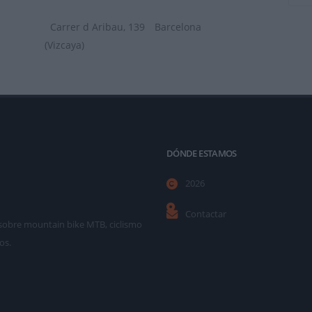
Carrer d Aribau, 139
Barcelona
(Vizcaya)
DÓNDE ESTAMOS
2026
Contactar
as sobre mountain bike MTB, ciclismo
os.