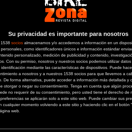
LA BICICLETA
C/ Santiago Aznar nº2
BILBAO
Su privacidad es importante para nosotros
(Vizcaya)
s 1538
socios
almacenamos y/o accedemos a información en un disposit
personales, como identificadores únicos e información estándar enviad
ntenido personalizado, medición de publicidad y contenido, investigaci
os.
Con su permiso, nosotros y nuestros socios podemos utilizar datos 
FORUM SPORT ARTEA
 identificación mediante las características de dispositivos. Puede hacer
ntimiento a nosotros y a nuestros 1538 socios para que llevemos a ca
o. De forma alternativa, puede acceder a información más detallada y 
BARRIO PERURI S/N
LEIOA (Vizcaya)
de otorgar o negar su consentimiento.
Tenga en cuenta que algún proc
ede no requerir de su consentimiento, pero usted tiene el derecho de r
FORUM SPORT GERNIKA
referencias se aplicarán solo a este sitio web. Puede cambiar sus pref
 cualquier momento volviendo a este sitio y haciendo clic en el botón "
C/ASOKA KALEA 2-4
GERNIKA
 página web.
(Vizcaya)
FORUM SPORT ZALLA