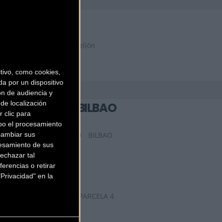
CICLOS GETXO
Polígono Errotatxu, Pabellón
4
Algorta (Vizcaya)
ivo, como cookies,
a por un dispositivo
ón de audiencia y
de localización
FORUM SPORT BILBAO
 clic para
bo el procesamiento
cambiar sus
PLAZA CAMPUZANO, 4 0
BILBAO
esamiento de sus
(Vizcaya)
echazar tal
FORUM SPORT
MEGAPARK
erencias o retirar
Privacidad" en la
AVDA. LA RIVERA, S/N - PARCELA 4
0
BARACALDO (Vizcaya)
GES