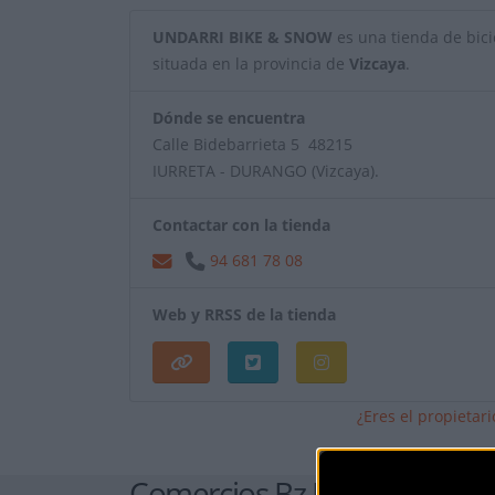
UNDARRI BIKE & SNOW
es una tienda de bicic
situada en la provincia de
Vizcaya
.
Dónde se encuentra
Calle Bidebarrieta 5 48215
IURRETA - DURANGO (Vizcaya).
Contactar con la tienda
94 681 78 08
Web y RRSS de la tienda
¿Eres el propietar
Comercios Bz Premium