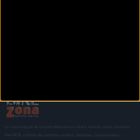
Avenida Xoan Carlos 1 4 bajo
Culleredo (A coruña)
BIKESGABI
Manuel Jesús Méndez Búa, 22
Carral (A coruña)
Siguiente
1
2
3
4
La revista digital de ciclismo Bikezona te ofrece noticias sobre mountain
bike MTB, ciclismo de carretera, e-bikes, bicicletas, componentes y