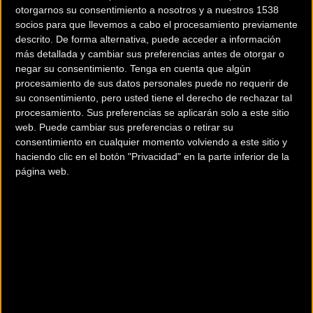
otorgarnos su consentimiento a nosotros y a nuestros 1538
socios para que llevemos a cabo el procesamiento previamente
descrito. De forma alternativa, puede acceder a información
más detallada y cambiar sus preferencias antes de otorgar o
negar su consentimiento.
Tenga en cuenta que algún
procesamiento de sus datos personales puede no requerir de
200 km
su consentimiento, pero usted tiene el derecho de rechazar tal
Terms of use
© 1987–2026 HERE
procesamiento. Sus preferencias se aplicarán solo a este sitio
¿Eres el propietario de esta tienda? Descubre cómo
hacerte tienda
web. Puede cambiar sus preferencias o retirar su
consentimiento en cualquier momento volviendo a este sitio y
Premium para llegar a más clientes
.
haciendo clic en el botón "Privacidad" en la parte inferior de la
página web.
Otros comercios
ACCESORIOS FRAMI
Avda. Marqués de Figueroa, 52.
Fene (A coruña)
BICI CUSTOM