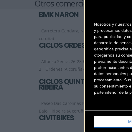
Otros comercios
BMK NARÓN
Nosotros y nuestro
y procesamos datos 
Carretera Gandara, N13
Narón (A
para publicidad y co
coruña)
desarrollo de servici
CICLOS ORDES
geográfica precisa e
otorgarnos su conse
Alfonso Senra, 26-28 Bajo
previamente descrit
preferencias antes 
2
Órdenes (A coruña)
datos personales pu
CICLOS QUINTENA
procesamiento. Sus p
RIBEIRA
su consentimiento en
parte inferior de la
Paseo Das Carolinas Nº14
Bajo
Ribeira (A coruña)
CIVITBIKES
M