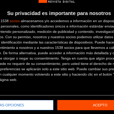
CASA GROBAS
Su privacidad es importante para nosotros
s 1538
socios
almacenamos y/o accedemos a información en un disposit
personales, como identificadores únicos e información estándar enviad
Santigo, 2
Padrón (A coruña)
ntenido personalizado, medición de publicidad y contenido, investigaci
os.
Con su permiso, nosotros y nuestros socios podemos utilizar datos 
CICLOS QUINTENA A
CORUÑA
 identificación mediante las características de dispositivos. Puede hacer
ntimiento a nosotros y a nuestros 1538 socios para que llevemos a ca
o. De forma alternativa, puede acceder a información más detallada y 
C/. Pasteur, 7 Bis
A Coruña (A
de otorgar o negar su consentimiento.
Tenga en cuenta que algún proc
ede no requerir de su consentimiento, pero usted tiene el derecho de r
coruña)
CICLOS ROCA
referencias se aplicarán solo a este sitio web. Puede cambiar sus pref
 cualquier momento volviendo a este sitio y haciendo clic en el botón "
 página web.
Carretera de Castilla 289
Ferrol (A
coruña)
COCOBICIS
ÁS OPCIONES
ACEPTO