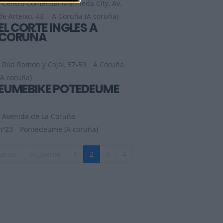
Centro Comercial Marineda City, Av.
de Arteixo, 43,
A Coruña (A coruña)
EL CORTE INGLES A
CORUÑA
Rúa Ramón y Cajal, 57-59
A Coruña
(A coruña)
EUMEBIKE POTEDEUME
Avenida de La Coruña
nº23
Pontedeume (A coruña)
erior
Siguiente
1
2
3
4