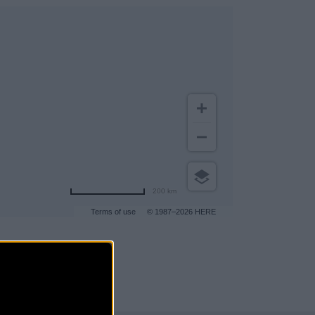
200 km
Terms of use
© 1987–2026 HERE
gar a más clientes
.