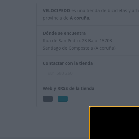
VELOCIPEDO
es una tienda de bicicletas y artí
provincia de
A coruña
.
Dónde se encuentra
Rúa de San Pedro, 23 Bajo 15703
Santiago de Compostela (A coruña).
Contactar con la tienda
981 580 260
Web y RRSS de la tienda
¿Eres el propietar