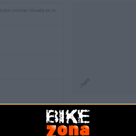
culos ciclistas situada en la
io de esta tienda? Descubre cómo
hacerte tienda Premium para lle