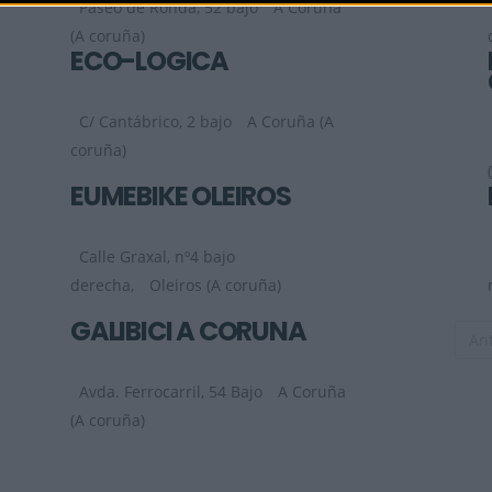
Paseo de Ronda, 52 bajo
A Coruña
(A coruña)
ECO-LOGICA
C/ Cantábrico, 2 bajo
A Coruña (A
coruña)
EUMEBIKE OLEIROS
Calle Graxal, nº4 bajo
derecha,
Oleiros (A coruña)
GALIBICI A CORUÑA
Ant
Avda. Ferrocarril, 54 Bajo
A Coruña
(A coruña)