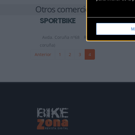
Otros comercios
SPORTBIKE
M
Avda. Coruña nº68
Ribeira (A
coruña)
Anterior
1
2
3
4