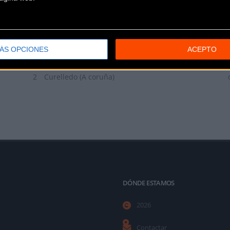
TRIAL BICI CORUÑA
ÁS OPCIONES
ACEPTO
Avenida de Almeiras, n°19, nave
2
Curelledo (A coruña)
DÓNDE ESTAMOS
2026
Contactar