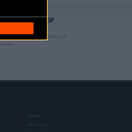
UNIÓN BIKE SHOP
Rúa Carlos Maside, 6,
Arteixo (A
coruña)
Cookies
Aviso Legal