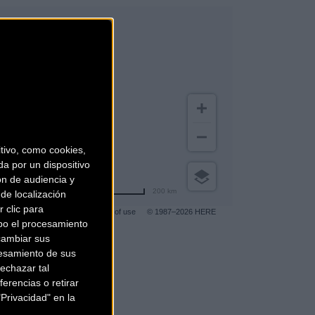
ivo, como cookies,
a por un dispositivo
ón de audiencia y
200 km
de localización
 clic para
Terms of use
© 1987–2026 HERE
bo el procesamiento
cambiar sus
esamiento de sus
gar a más clientes
.
echazar tal
erencias o retirar
Privacidad" en la