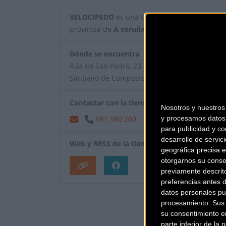
VELOCIPEDO
es una tienda de bicicletas y artí
provincia de
A coruña
.
Dónde se encuentra
Rúa de San Pedro, 23 Bajo 15703
Santiago de Compostela (A coruña).
Contactar con la tienda
Nosotros y nuestro
y procesamos datos 
981 580 260
para publicidad y co
desarrollo de servici
Web y RRSS de la tienda
geográfica precisa e
otorgarnos su conse
previamente descrit
preferencias antes 
¿Eres el propietar
datos personales pu
procesamiento. Sus p
su consentimiento en
parte inferior de la