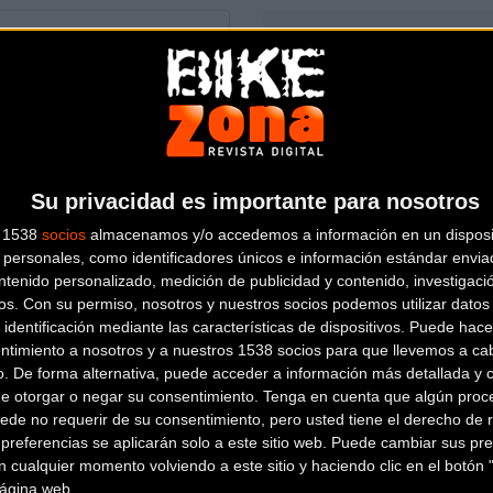
culos ciclistas situada en la
Su privacidad es importante para nosotros
s 1538
socios
almacenamos y/o accedemos a información en un disposit
personales, como identificadores únicos e información estándar enviad
ntenido personalizado, medición de publicidad y contenido, investigaci
os.
Con su permiso, nosotros y nuestros socios podemos utilizar datos 
 identificación mediante las características de dispositivos. Puede hacer
ntimiento a nosotros y a nuestros 1538 socios para que llevemos a ca
o. De forma alternativa, puede acceder a información más detallada y 
de otorgar o negar su consentimiento.
Tenga en cuenta que algún proc
io de esta tienda? Descubre cómo
hacerte tienda Premium para lle
ede no requerir de su consentimiento, pero usted tiene el derecho de r
referencias se aplicarán solo a este sitio web. Puede cambiar sus pref
 cualquier momento volviendo a este sitio y haciendo clic en el botón "
 página web.