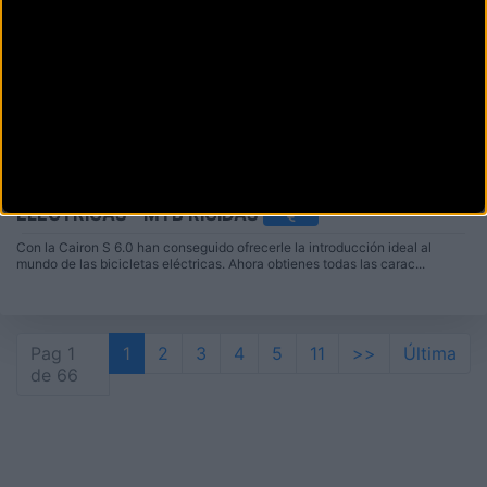
CONWAY CAIRON S 6 MUJER
(2024)
3.999
ELÉCTRICAS - MTB RÍGIDAS
Con la Cairon S 6.0 han conseguido ofrecerle la introducción ideal al
mundo de las bicicletas eléctricas. Ahora obtienes todas las carac...
Pag 1
1
2
3
4
5
11
>>
Última
de 66