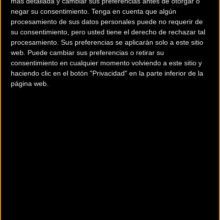
más detallada y cambiar sus preferencias antes de otorgar o
negar su consentimiento.
Tenga en cuenta que algún
CONWAY CAIRON S 8.0 RIGIDA
procesamiento de sus datos personales puede no requerir de
(2024)
su consentimiento, pero usted tiene el derecho de rechazar tal
procesamiento. Sus preferencias se aplicarán solo a este sitio
4.699
web. Puede cambiar sus preferencias o retirar su
ELÉCTRICAS - MTB RÍGIDAS
consentimiento en cualquier momento volviendo a este sitio y
La Cairon S 8.0 con un cuadro actualizado. Ahora, la batería está integrada
haciendo clic en el botón "Privacidad" en la parte inferior de la
completamente en el tubo inferior. De esta manera, CONWAY co...
página web.