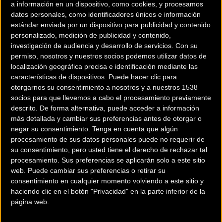
a información en un dispositivo, como cookies, y procesamos
datos personales, como identificadores únicos e información
Contactar
estándar enviada por un dispositivo para publicidad y contenido
personalizado, medición de publicidad y contenido,
investigación de audiencia y desarrollo de servicios.
Con su
permiso, nosotros y nuestros socios podemos utilizar datos de
localización geográfica precisa e identificación mediante las
Enduro World Series (EWS
) ha anunciado que las dos
características de dispositivos. Puede hacer clic para
otorgarnos su consentimiento a nosotros y a nuestros 1538
primeras rondas de la temporada 2020
en Colombia y Chile
socios para que llevemos a cabo el procesamiento previamente
han sido pospuestas en un esfuerzo por ayudar a contener la
descrito. De forma alternativa, puede acceder a información
propagación global del Covid-19 (coronavirus).
más detallada y cambiar sus preferencias antes de otorgar o
negar su consentimiento.
Tenga en cuenta que algún
La Enduro World Series (EWS) ha anunciado que la tercera
procesamiento de sus datos personales puede no requerir de
su consentimiento, pero usted tiene el derecho de rechazar tal
ronda se ha agregado a la lista de pruebas pospuestas en un
procesamiento. Sus preferencias se aplicarán solo a este sitio
esfuerzo por ayudar a contener la propagación global de
web. Puede cambiar sus preferencias o retirar su
Covid-19 (coronavirus).
consentimiento en cualquier momento volviendo a este sitio y
haciendo clic en el botón "Privacidad" en la parte inferior de la
La primera ronda programada para llevarse a cabo en
página web.
Manizales, Colombia a finales de mes se ha trasladado al fin