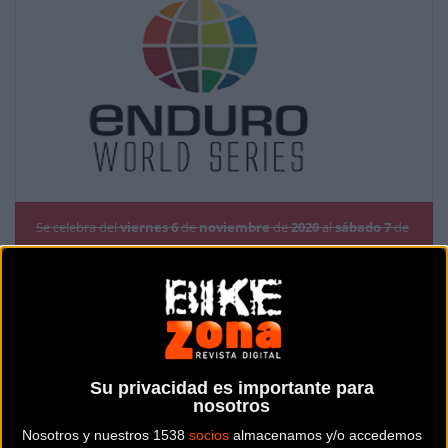
Se celebra del
viernes
6
de
noviembre
de
2020
al
sábado
7
de
noviembre de
2020
Prueba suspendida
Localidad:
Manizales
País:
Colombia
Su privacidad es importante para
nosotros
Modalidad:
MTB - Enduro
Nosotros y nuestros 1538
socios
almacenamos y/o accedemos