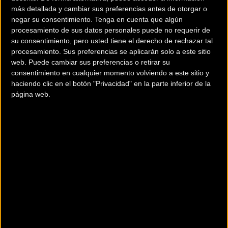
Ya se han anunciado las ocho carreras EWS de la próxima
más detallada y cambiar sus preferencias antes de otorgar o
temporada, el Trofeo de las Naciones y tres eventos EWS-E,
negar su consentimiento.
Tenga en cuenta que algún
y se unirán a ellos 50 eventos clasificatorios y otras 20
procesamiento de sus datos personales puede no requerir de
carreras que comprenderán la Serie de Enduro de Europa,
su consentimiento, pero usted tiene el derecho de rechazar tal
procesamiento. Sus preferencias se aplicarán solo a este sitio
Asia-Pacífico y América del Norte. El número total de
web. Puede cambiar sus preferencias o retirar su
eventos en el calendario del próximo año asciente a 82 en
consentimiento en cualquier momento volviendo a este sitio y
35 países y cuatro continentes.
haciendo clic en el botón "Privacidad" en la parte inferior de la
página web.
Los eventos de nivel continental se han ampliado
enormemente y con una nueva estructura de puntos,
nunca ha habido más formas de clasificarse para competir
en el EWS.
Puedes ver aquí el calendario completo