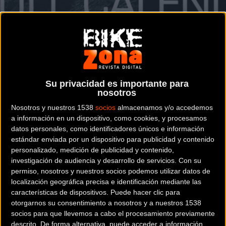
Serán un total de 82 carreras
GRAVITY
Calendario 2020 para las Enduro World
Series
Su privacidad es importante para
nosotros
Nosotros y nuestros 1538
socios
almacenamos y/o accedemos
a información en un dispositivo, como cookies, y procesamos
datos personales, como identificadores únicos e información
Noticia de
ciclismo
publicada el
lunes, 18 de noviembre
estándar enviada por un dispositivo para publicidad y contenido
de 2019
a las
10:07h
en la sección de
Gravity
personalizado, medición de publicidad y contenido,
investigación de audiencia y desarrollo de servicios.
Con su
permiso, nosotros y nuestros socios podemos utilizar datos de
La
Enduro World Series
(EWS) ha hecho público ya su
localización geográfica precisa e identificación mediante las
calendario para 2020 donde habrá más carreras que
características de dispositivos. Puede hacer clic para
nunca:
otorgarnos su consentimiento a nosotros y a nuestros 1538
socios para que llevemos a cabo el procesamiento previamente
descrito. De forma alternativa, puede acceder a información