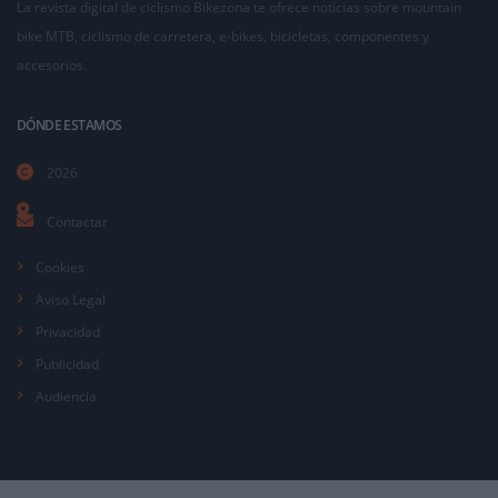
La revista digital de ciclismo Bikezona te ofrece noticias sobre mountain
bike MTB, ciclismo de carretera, e-bikes, bicicletas, componentes y
accesorios.
DÓNDE ESTAMOS
2026
Contactar
Cookies
Aviso Legal
Privacidad
Publicidad
Audiencia