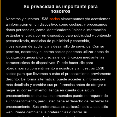
Su privacidad es importante para
Modalidad:
MTB - XC Maratón
nosotros
Nosotros y nuestros 1538
socios
almacenamos y/o accedemos
Contactar
a información en un dispositivo, como cookies, y procesamos
datos personales, como identificadores únicos e información
estándar enviada por un dispositivo para publicidad y contenido
personalizado, medición de publicidad y contenido,
investigación de audiencia y desarrollo de servicios.
Con su
permiso, nosotros y nuestros socios podemos utilizar datos de
Se trata de un proyecto deportivo y turístico que dará a
localización geográfica precisa e identificación mediante las
conocer los rincones más impresionantes de la provincia de
características de dispositivos. Puede hacer clic para
Huelva mediante una experiencia extrema y única. Esta
otorgarnos su consentimiento a nosotros y a nuestros 1538
socios para que llevemos a cabo el procesamiento previamente
iniciativa contempla la organización de dos exigentes pruebas
descrito. De forma alternativa, puede acceder a información
deportivas, la
HUEX EXTREMA
, que recoge el testigo de la
más detallada y cambiar sus preferencias antes de otorgar o
prestigiosa "Huelva Extrema", y la
HUEX NON STOP
, prevista
negar su consentimiento.
Tenga en cuenta que algún
para el próximo mes de octubre, una nueva carrera que
procesamiento de sus datos personales puede no requerir de
su consentimiento, pero usted tiene el derecho de rechazar tal
consistirá en completar un recorrido de más de 500 km por
procesamiento. Sus preferencias se aplicarán solo a este sitio
toda la provincia de Huelva donde cada equipo participante
web. Puede cambiar sus preferencias o retirar su
tendrá que administrar el tiempo de pedaleo con el descanso