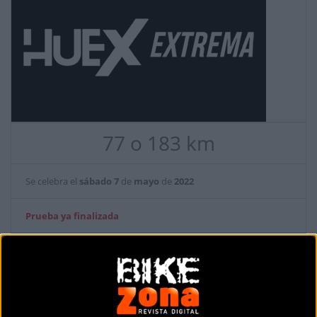
77 o 183 km
Se celebra el
sábado
7
de
mayo
de
2022
Prueba ya finalizada
Localidad:
Cortegana (Huelva)
País:
España