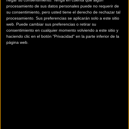
posible y sin paradas obligatorias, el exigente recorrido
procesamiento de sus datos personales puede no requerir de
propuesto.
su consentimiento, pero usted tiene el derecho de rechazar tal
procesamiento. Sus preferencias se aplicarán solo a este sitio
web. Puede cambiar sus preferencias o retirar su
El proyecto lo completa la HUEX 360º, una plataforma digital
consentimiento en cualquier momento volviendo a este sitio y
desde donde se podrá acceder a los recorridos propuestos
haciendo clic en el botón "Privacidad" en la parte inferior de la
por HUEX MTB durante todo el año para fomentar el
página web.
turismo por la provincia de Huelva a través del MTB. Una
propuesta gratuita que pondrá en valor la gran diversidad
de recorridos ciclistas que tiene la provincia de Huelva.
HUEX Extrema
El acto ha servido también para presentar todos los
detalles de la
HUEX Extrema
, la prueba que recoge el
testigo de la mítica Huelva Extrema y que tras dos años
de parón obligatorio debido a la pandemia resurge con
nuevos bríos.