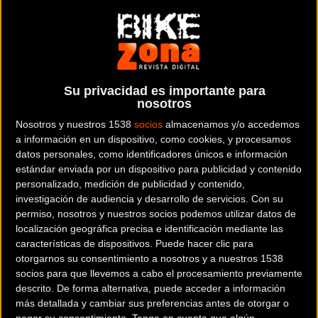
nueva marca que impulsa la
institución provincial para todos
los amantes del Mountain Bike.
Su privacidad es importante para
nosotros
Se trata de un proyecto deportivo y turístico que dará a
Nosotros y nuestros 1538
socios
almacenamos y/o accedemos
a información en un dispositivo, como cookies, y procesamos
conocer los rincones más impresionantes de la provincia
datos personales, como identificadores únicos e información
de Huelva mediante una experiencia extrema y única. Esta
estándar enviada por un dispositivo para publicidad y contenido
iniciativa contempla la organización de dos exigentes
personalizado, medición de publicidad y contenido,
pruebas deportivas, la
HUEX EXTREMA
, que recoge el
investigación de audiencia y desarrollo de servicios.
Con su
permiso, nosotros y nuestros socios podemos utilizar datos de
testigo de la prestigiosa "Huelva Extrema", y la
HUEX NON
localización geográfica precisa e identificación mediante las
STOP
, prevista para el próximo mes de octubre, una nueva
características de dispositivos. Puede hacer clic para
carrera que consistirá en completar un recorrido de más
otorgarnos su consentimiento a nosotros y a nuestros 1538
de 500 km por toda la provincia de Huelva donde cada
socios para que llevemos a cabo el procesamiento previamente
descrito. De forma alternativa, puede acceder a información
equipo participante tendrá que administrar el tiempo de
más detallada y cambiar sus preferencias antes de otorgar o
pedaleo con el descanso para afrontar, en el menor tiempo
negar su consentimiento.
Tenga en cuenta que algún