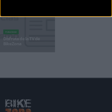
PUBLICIDAD
Disfruta de la TV de
BikeZona
¡Alégrate el día con BikeZonaTV!