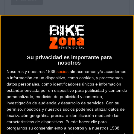
La segunda edición de
MMR Asturias Bike Race
será una
Su privacidad es importante para
prueba de categoría internacional
UCI XCS 2
que otorgará
nosotros
valiosos puntos para el ránking mundial y la clasificación para
Nosotros y nuestros 1538
socios
almacenamos y/o accedemos
los Juegos Olímpicos de Tokyo 2020. Formará parte del
a información en un dispositivo, como cookies, y procesamos
calendario UCI y tendrá un día más de competición
datos personales, como identificadores únicos e información
estándar enviada por un dispositivo para publicidad y contenido
Ahora serán
cuatro días de competición
acorde a la
personalizado, medición de publicidad y contenido,
normativa 2019 de la Unión Ciclista Internacional (UCI), y se
investigación de audiencia y desarrollo de servicios.
Con su
permiso, nosotros y nuestros socios podemos utilizar datos de
adelantará un mes, disputándose del
6 al 9 de junio.
La gran
localización geográfica precisa e identificación mediante las
novedad de MMR Asturias Bike Race 2019 será su día extra de
características de dispositivos. Puede hacer clic para
competición, de acuerdo con la nueva normativa de la Unión
otorgarnos su consentimiento a nosotros y a nuestros 1538
Ciclista Internacional (UCI). Y contará con
cuatro etapas