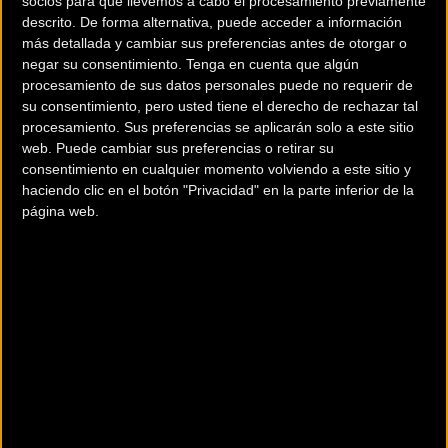
socios para que llevemos a cabo el procesamiento previamente
descrito. De forma alternativa, puede acceder a información
circulares
con salida y llegada en Tineo (los tres primeros
más detallada y cambiar sus preferencias antes de otorgar o
días) y Lugones (el último día).
negar su consentimiento.
Tenga en cuenta que algún
procesamiento de sus datos personales puede no requerir de
El nuevo formato conlleva algunos cambios logísticos para el
su consentimiento, pero usted tiene el derecho de rechazar tal
participante que la organización pretende minimizar, a fin de
procesamiento. Sus preferencias se aplicarán solo a este sitio
asemejarse al máximo a su exitoso formato de
tres días
.
web. Puede cambiar sus preferencias o retirar su
consentimiento en cualquier momento volviendo a este sitio y
haciendo clic en el botón "Privacidad" en la parte inferior de la
MMR Asturias Bike Race 2019 empezará
el jueves por la
página web.
tarde
con una etapa
corta y fácil
para tomar contacto con la
competición, evitando un gran desgaste físico a los
participantes, y
facilitando su desplazamiento el mismo día
.
Además, los dorsales se podrán recoger durante la mañana
del jueves.
El nuevo concepto asegura un día más de diversión, con
circuitos asequibles y sin apenas trastocar la logística de los
participantes, facilitando su desplazamiento el mismo día que