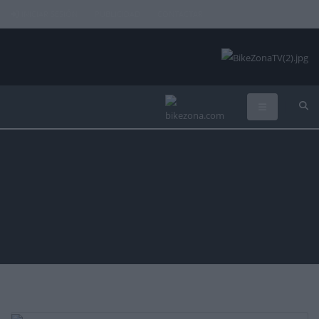
INICIAR SESIÓN
PUBLICIDAD
CONTACTAR
II MMR Asturias Bike Race
2019
Organizada por:
Octagon Esedos S.L