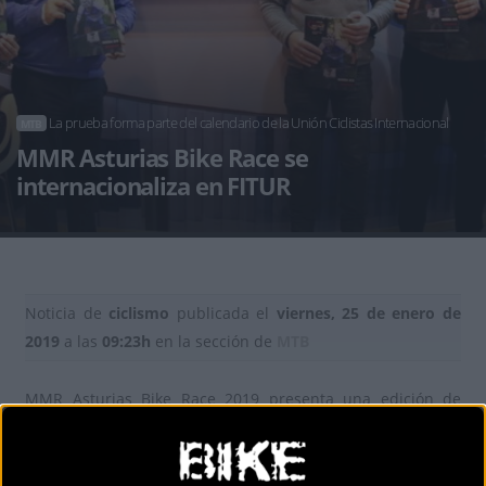
La prueba forma parte del calendario de la Unión Ciclistas Internacional
MTB
MMR Asturias Bike Race se
internacionaliza en FITUR
Noticia de
ciclismo
publicada el
viernes, 25 de enero de
2019
a las
09:23h
en la sección de
MTB
MMR Asturias Bike Race 2019 presenta una edición de
cambios con el aumento a cuatro días de la competición, de
acuerdo a la normativa 2019 de la Unión Ciclista
Internacional (UCI) y con cambio de sede, ahora en Tineo y