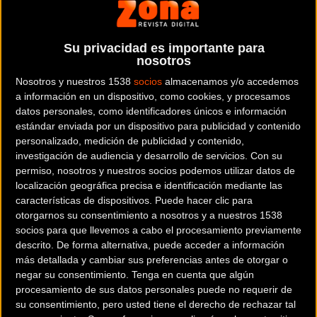
Lugones (Siero).
Su privacidad es importante para
La gran novedad de MMR Asturias Bike Race es que entra a
nosotros
formar parte del calendario de la Unión Ciclista
Nosotros y nuestros 1538
socios
almacenamos y/o accedemos
Internacional (UCI), y será de categoría UCI XCS 2 otorgando
a información en un dispositivo, como cookies, y procesamos
valiosos puntos para el ranking mundial y la clasificación
datos personales, como identificadores únicos e información
para los Juegos Olímpicos de Tokyo 2020.
estándar enviada por un dispositivo para publicidad y contenido
personalizado, medición de publicidad y contenido,
Su otra novedad es el cambio de sede, disputándose en la
investigación de audiencia y desarrollo de servicios.
Con su
permiso, nosotros y nuestros socios podemos utilizar datos de
increíble zona de Tineo, donde habrá más senderos y más
localización geográfica precisa e identificación mediante las
tramos de puro Mountain Bike diseñados por Gravity Zone,
características de dispositivos. Puede hacer clic para
nuevo centro de MTB ubicado en Tineo.
otorgarnos su consentimiento a nosotros y a nuestros 1538
socios para que llevemos a cabo el procesamiento previamente
Así, MMR Asturias Bike Race 2019 asegura un recorrido
descrito. De forma alternativa, puede acceder a información
más detallada y cambiar sus preferencias antes de otorgar o
divertido, de auténtico Mountain Bike, técnico y en un
negar su consentimiento.
Tenga en cuenta que algún
emplazamiento tan natural como es Asturias.
procesamiento de sus datos personales puede no requerir de
su consentimiento, pero usted tiene el derecho de rechazar tal