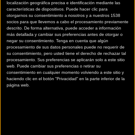
localización geográfica precisa e identificación mediante las
País:
Francia
características de dispositivos. Puede hacer clic para
otorgarnos su consentimiento a nosotros y a nuestros 1538
Modalidad:
Pista
socios para que llevemos a cabo el procesamiento previamente
descrito. De forma alternativa, puede acceder a información
más detallada y cambiar sus preferencias antes de otorgar o
Teléfono:
181202400
negar su consentimiento.
Tenga en cuenta que algún
procesamiento de sus datos personales puede no requerir de
su consentimiento, pero usted tiene el derecho de rechazar tal
Contactar
procesamiento. Sus preferencias se aplicarán solo a este sitio
web. Puede cambiar sus preferencias o retirar su
consentimiento en cualquier momento volviendo a este sitio y
haciendo clic en el botón "Privacidad" en la parte inferior de la
página web.
El ciclismo en pista
se lleva a cabo en una arena en forma de
cuenco de 250 m conocida como velódromo, con eventos en
diferentes formatos de carrera para individuos y equipos. Las
bicicletas de pista se diferencian de las de carretera en que
son de piñón fijo y no tienen frenos.