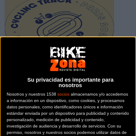
Evento recomendado por Bikezona
Su privacidad es importante para
Se celebra del
lunes
5
de
agosto
de
2024
al
domingo
11
de
nosotros
agosto de
2024
Nosotros y nuestros 1538
socios
almacenamos y/o accedemos
a información en un dispositivo, como cookies, y procesamos
Prueba ya finalizada
datos personales, como identificadores únicos e información
estándar enviada por un dispositivo para publicidad y contenido
personalizado, medición de publicidad y contenido,
Localidad:
Saint-Quentin-en-Yvelines
investigación de audiencia y desarrollo de servicios.
Con su
permiso, nosotros y nuestros socios podemos utilizar datos de