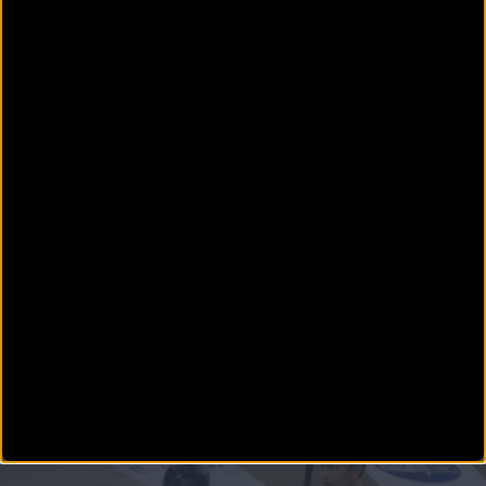
con el objetivo de preparar el Mundial
El Velódromo Lluis Puig de Valencia celebra del 6 al 11 de septiembre una nueva
concentración de la Selecc
PISTA
El COE confirma los integrantes del Equipo Olímpico
Español para París 2024
En una rueda de prensa celebrada en el día de hoy, el Comité Olímpico Español ha
desvelado
Más noticias del evento
JJOO París
Ciclismo en Pista 2024