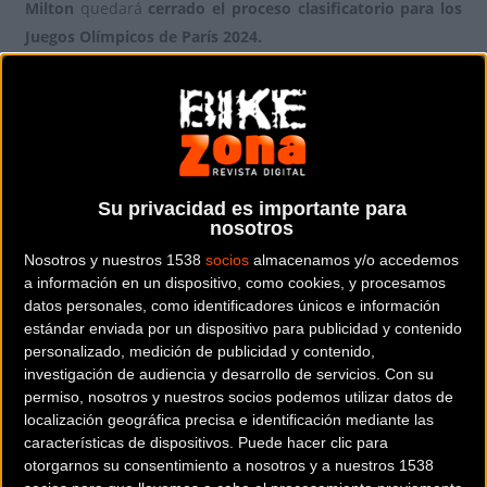
Milton
quedará
cerrado el proceso clasificatorio para los
Juegos Olímpicos de París 2024.
La Selección Española, tras conseguir la clasificación del
Omnium y la Madison masculina, será uno de los
combinados que acudirá a esta tercera y última cita del
circuito Mundial de UCI con mucho en juego.
Helena Casas
y Eukene Larrarte
, en caso de conseguir un buen
Su privacidad es importante para
nosotros
resultado,
podrían lograr un billete para París 2024 en las
pruebas de Keirin y Omnium respectivamente.
Nosotros y nuestros 1538
socios
almacenamos y/o accedemos
a información en un dispositivo, como cookies, y procesamos
El equipo español, que estará dirigido por
el seleccionador
datos personales, como identificadores únicos e información
estándar enviada por un dispositivo para publicidad y contenido
nacional Félix García Casas
, acudirá a la prueba
personalizado, medición de publicidad y contenido,
canadiense con una expedición compuesta por 15 ciclistas.
investigación de audiencia y desarrollo de servicios.
Con su
permiso, nosotros y nuestros socios podemos utilizar datos de
Los fondistas
Erik Martorell, Joan Marti Bennassar, Álvaro
localización geográfica precisa e identificación mediante las
Navas, Mario Anguela, Beñat Garaiar, Marina Garau, Eva
características de dispositivos. Puede hacer clic para
otorgarnos su consentimiento a nosotros y a nuestros 1538
Anguela, Marga López, Ziortza Isasi, Laura Rodríguez
y la