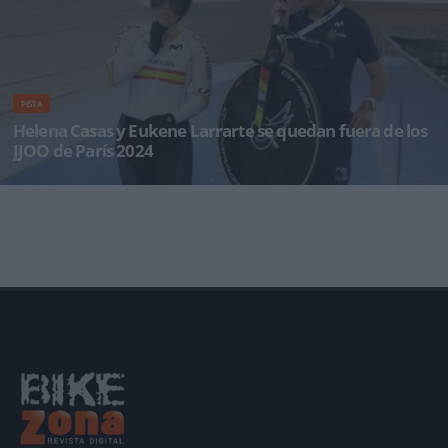
PISTA
Helena Casas y Eukene Larrarte se quedan fuera de los
JJOO de París 2024
La Selección Española de ciclismo en pista ha cerrado hoy su andadura en la Copa de las
Naciones de Milton