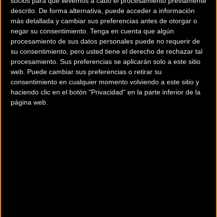
socios para que llevemos a cabo el procesamiento previamente
citada
Eukene Larrarte
, mientras que el bloque de
descrito. De forma alternativa, puede acceder a información
velocistas lo integrarán
Helena Casas, Pepe Moreno,
más detallada y cambiar sus preferencias antes de otorgar o
Esteban Sánchez y Ekain Jiménez
, puesto que Alejandro
negar su consentimiento.
Tenga en cuenta que algún
procesamiento de sus datos personales puede no requerir de
Martínez continúa de baja por lesión.
su consentimiento, pero usted tiene el derecho de rechazar tal
procesamiento. Sus preferencias se aplicarán solo a este sitio
web. Puede cambiar sus preferencias o retirar su
El reparto de pruebas a lo largo
consentimiento en cualquier momento volviendo a este sitio y
haciendo clic en el botón "Privacidad" en la parte inferior de la
de los tres días de competición
página web.
será el siguiente:
Persecución por Equipos Masc.:
Erik Martorell, Joan Marti
Bennassar, Álvaro Navas, Mario Anguela y Beñat Garaiar.
Persecución por equipos Fem.:
Marina Garau, Eva Anguela,
Marga López, Ziortza Isasi y Laura Rodríguez.