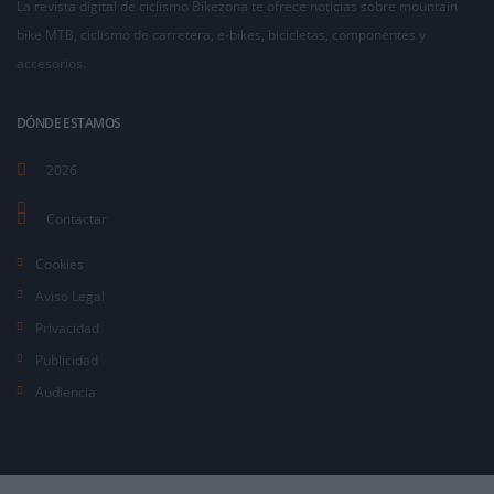
La revista digital de ciclismo Bikezona te ofrece noticias sobre mountain
bike MTB, ciclismo de carretera, e-bikes, bicicletas, componentes y
accesorios.
DÓNDE ESTAMOS
2026
Contactar
Cookies
Aviso Legal
Privacidad
Publicidad
Audiencia