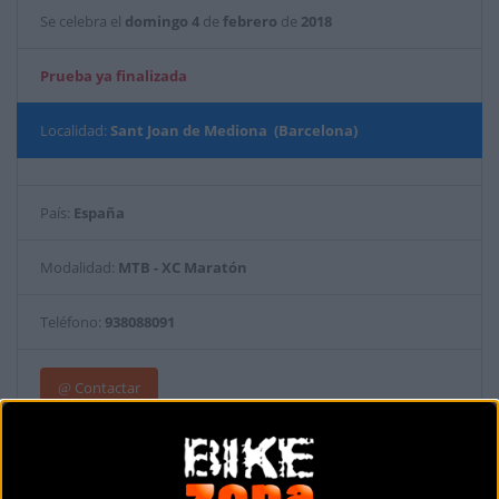
Se celebra el
domingo
4
de
febrero
de
2018
Prueba ya finalizada
Localidad:
Sant Joan de Mediona (Barcelona)
País:
España
Modalidad:
MTB - XC Maratón
Teléfono:
938088091
Contactar