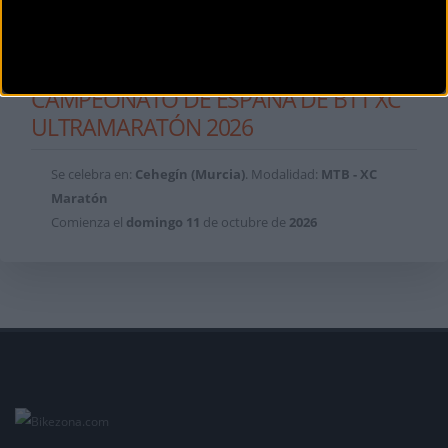
CAMPEONATO DE ESPAÑA DE BTT XC
ULTRAMARATÓN 2026
Se celebra en:
Cehegín (Murcia)
. Modalidad:
MTB - XC
Maratón
Comienza el
domingo
11
de octubre de
2026