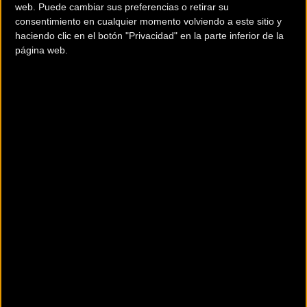
Mountain Festival, el 1 de Julio.
web. Puede cambiar sus preferencias o retirar su
consentimiento en cualquier momento volviendo a este sitio y
haciendo clic en el botón "Privacidad" en la parte inferior de la
4 de Febrero. Sant Joan de Mediona
página web.
Modalidad: (XCM o XCC)
Categoría: PRO o OPEN
Hora: 9:00h
Ubicación: Aguilar de Segarra
Circuito: 70 KM y 40 KM