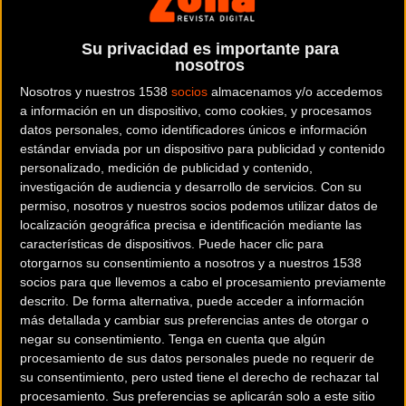
Una nueva edición de la Marathon Cup, uno de los certámenes de
bike-maraton más reconocidos y exitosos de nuestro territorio. La
Su privacidad es importante para
nosotros
Marathon Cup 2018 buscará atraer tanto a aquellos que pelean por el
podio y luchan cada metro de la prueba como a aquellos que quieren
Nosotros y nuestros 1538
socios
almacenamos y/o accedemos
a información en un dispositivo, como cookies, y procesamos
pasar un día de auténtico BTT, respaldado por una organización
datos personales, como identificadores únicos e información
experimentada, rodeados de cientos de deportistas que comparten
estándar enviada por un dispositivo para publicidad y contenido
su misma pasión.
personalizado, medición de publicidad y contenido,
investigación de audiencia y desarrollo de servicios.
Con su
Tres de las pruebas de 2017 repetirán en el calendario de 2018 de la
permiso, nosotros y nuestros socios podemos utilizar datos de
Marathon Cup, y la cuarta es una sede habitual de pruebas de MTB. El
localización geográfica precisa e identificación mediante las
características de dispositivos. Puede hacer clic para
año biker empezará con la prueba de Mediona, el 4 de febrero, una
otorgarnos su consentimiento a nosotros y a nuestros 1538
cita ideal para empezar a coger el ritmo a la nueva temporada. El 13 de
socios para que llevemos a cabo el procesamiento previamente
mayo será el turno de todo un clásico, la cita de Aguilar de Segarra,
descrito. De forma alternativa, puede acceder a información
uno de los eventos de MTB más antiguos del bike-maraton. En el
más detallada y cambiar sus preferencias antes de otorgar o
negar su consentimiento.
Tenga en cuenta que algún
marco de la Sea Otter Europe se celebrará la 3ª puntuable, en Girona,
procesamiento de sus datos personales puede no requerir de
el 9 de Junio. La final de la Marathon Cup será en la Vall de Boí,
su consentimiento, pero usted tiene el derecho de rechazar tal
encuadrada dentro del amplio programa de actividades del Buff
procesamiento. Sus preferencias se aplicarán solo a este sitio