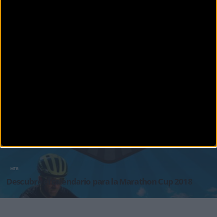
MTB
Sant Joan de Mediona abre hoy las inscripciones
El arranque de la temporada 2018 está a la vuelta de la esquina y, como en este año, la
Marathon Cup de Sa
MTB
Descubre el calendario para la Marathon Cup 2018
2018 está a la vuelta de la esquina y es el momento de presentar una nueva edición de la
Marathon Cup, uno