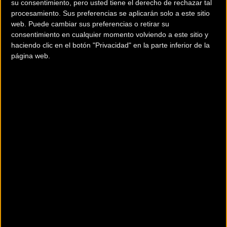
su consentimiento, pero usted tiene el derecho de rechazar tal
aproximadamente a mitad de recorrido. Tendrás que superar un
procesamiento. Sus preferencias se aplicarán solo a este sitio
web. Puede cambiar sus preferencias o retirar su
desnivel positivo de algo más de
1.900 metros
. En este trazado la
consentimiento en cualquier momento volviendo a este sitio y
ascensión más dura se sitúa en los primeros kilómetros.
haciendo clic en el botón "Privacidad" en la parte inferior de la
página web.