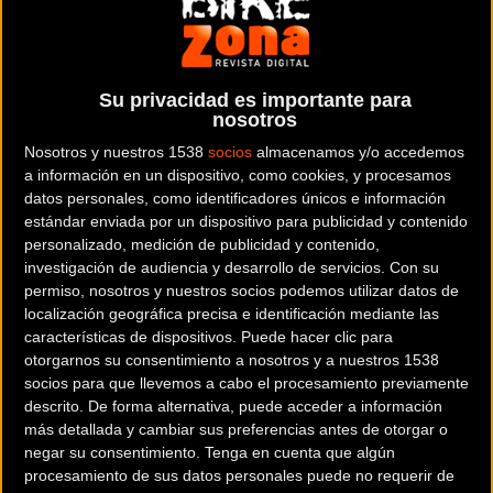
El primer reto de bike-maraton de la temporada está a la vuelta de
la esquina. El
4 de febrero
será el día en que la
Marathon Cup
2018
, con el apoyo de
Scott
y
Taymory
, eche a rodar.
Sant Joan de
Mediona
, como ya hizo en este 2017, será la primera carrera de la
Su privacidad es importante para
nosotros
Marathon Cup. El lugar donde iniciar una nueva campaña de
mountain bike por todo lo alto.
Nosotros y nuestros 1538
socios
almacenamos y/o accedemos
a información en un dispositivo, como cookies, y procesamos
INSCRIPCIONES DISPONIBLES
datos personales, como identificadores únicos e información
estándar enviada por un dispositivo para publicidad y contenido
personalizado, medición de publicidad y contenido,
investigación de audiencia y desarrollo de servicios.
Con su
Ambos recorridos, tanto el largo (XCM-63km) como el corto
permiso, nosotros y nuestros socios podemos utilizar datos de
(XCC-37km), están abiertos a la participación en categoría Pro
localización geográfica precisa e identificación mediante las
u Open
. En total 4 posibilidades diferentes para tomar parte en
características de dispositivos. Puede hacer clic para
cualquiera de las 4 carreras de la Marathon Cup.
otorgarnos su consentimiento a nosotros y a nuestros 1538
socios para que llevemos a cabo el procesamiento previamente
Si buscas la larga distancia y pasar más tiempo sobre tu BTT el
descrito. De forma alternativa, puede acceder a información
más detallada y cambiar sus preferencias antes de otorgar o
recorrido XCM de la Marathon Cup es tu mejor opción. Serán 63
negar su consentimiento.
Tenga en cuenta que algún
kilómetros de trazado con forma de 8, lo que permite volver a pasar
procesamiento de sus datos personales puede no requerir de
por la zona de meta y facilita la asistencia a los bikers