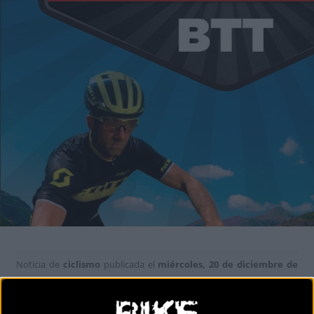
Noticia de
ciclismo
publicada el
miércoles, 20 de diciembre de
2017
a las
11:19h
en la sección de
MTB