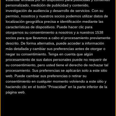
personalizado, medición de publicidad y contenido,
investigación de audiencia y desarrollo de servicios.
Con su
permiso, nosotros y nuestros socios podemos utilizar datos de
localización geográfica precisa e identificación mediante las
características de dispositivos. Puede hacer clic para
Por quinto año consecutivo, en este 2019
otorgarnos su consentimiento a nosotros y a nuestros 1538
volveremos a disfrutar de una nueva edición del
socios para que llevemos a cabo el procesamiento previamente
descrito. De forma alternativa, puede acceder a información
Superprestigio MTB Biontech.
más detallada y cambiar sus preferencias antes de otorgar o
negar su consentimiento.
Tenga en cuenta que algún
Siguiendo la filosofía del torneo, en esta nueva
procesamiento de sus datos personales puede no requerir de
edición se mantiene el formato de 4 carreras,
su consentimiento, pero usted tiene el derecho de rechazar tal
todas ellas inscritas en la UCI con categoría C2,
procesamiento. Sus preferencias se aplicarán solo a este sitio
entre marzo y junio, con una prueba cada mes, y
web. Puede cambiar sus preferencias o retirar su
consentimiento en cualquier momento volviendo a este sitio y
con auténticos circuitos de mtb xco, duros y
haciendo clic en el botón "Privacidad" en la parte inferior de la
técnicos, en la línea de lo que se lleva a día de hoy
página web.
en la copa del mundo.
Para confeccionar el calendario, se ha contado
con las mismas sedes que acogieron las