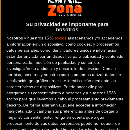
Distribuidor oficial de la marca de bicicletas italiana ALANBIKES
Dónde se encuentra
C/ Josep Grabulosa, 66 Nau 3 17430
Su privacidad es importante para
Santa Coloma de Farners (Girona). España
nosotros
Nosotros y nuestros 1538
socios
almacenamos y/o accedemos
Contactar con la entidad
a información en un dispositivo, como cookies, y procesamos
datos personales, como identificadores únicos e información
972 877 523
estándar enviada por un dispositivo para publicidad y contenido
personalizado, medición de publicidad y contenido,
RRSS de la entidad
investigación de audiencia y desarrollo de servicios.
Con su
permiso, nosotros y nuestros socios podemos utilizar datos de
localización geográfica precisa e identificación mediante las
características de dispositivos. Puede hacer clic para
otorgarnos su consentimiento a nosotros y a nuestros 1538
socios para que llevemos a cabo el procesamiento previamente
descrito. De forma alternativa, puede acceder a información
más detallada y cambiar sus preferencias antes de otorgar o
negar su consentimiento.
Tenga en cuenta que algún
procesamiento de sus datos personales puede no requerir de
su consentimiento, pero usted tiene el derecho de rechazar tal