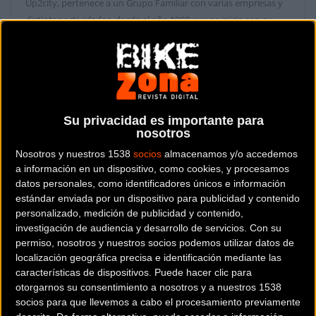
Up2city, pertenece a un Grupo Familiar con varias empresas y
distintas actividades, desde el año 1969 que se inicia con su
filosofía, que siempre a sido, aportar los productos novedosos
para conseguir mejores servicios que nos ayuden y faciliten el
quehacer de cada día, respetando el medio ambiente e
intentado mejorar en lo posible nuestro estatus haciendo más
fácil y con menos riesgo las tareas y el trabajo. Desde su
Su privacidad es importante para
experiencia en la CEE, deciden iniciar en enero del 2011, un
nosotros
estudio del mercado Español, encontrando poca penetración
Nosotros y nuestros 1538
socios
almacenamos y/o accedemos
del desarrollo y movilidad eléctrica, es por lo que están
a información en un dispositivo, como cookies, y procesamos
convencidos que en España se necesita acercar los beneficios
datos personales, como identificadores únicos e información
de esta tecnología a las personas para que se beneficien de sus
estándar enviada por un dispositivo para publicidad y contenido
prestaciones. En Noviembre del 2009, registran la marca
personalizado, medición de publicidad y contenido,
Up2City e inician la constitución de una Red Nacional que
investigación de audiencia y desarrollo de servicios.
Con su
llegue a todos los rincones del País, estando en la actualidad
permiso, nosotros y nuestros socios podemos utilizar datos de
formándola con resultados excepcionales. Up2city, se dedica a
localización geográfica precisa e identificación mediante las
características de dispositivos. Puede hacer clic para
los vehículos eléctricos y la movilidad sostenible, trabaja para el
otorgarnos su consentimiento a nosotros y a nuestros 1538
futuro, ya cercano y con la intención de aportar servicios que
socios para que llevemos a cabo el procesamiento previamente
están muy bien funcionando en los Países más avanzados,