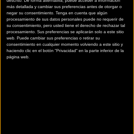
descrito. De forma alternativa, puede acceder a información
donde no se permite, la circulación de vehículos contaminantes
más detallada y cambiar sus preferencias antes de otorgar o
de explosión en los centros urbanos de las ciudades, teniendo
negar su consentimiento.
Tenga en cuenta que algún
que realizar el transporte, reparto mercancías y traslado de las
procesamiento de sus datos personales puede no requerir de
personas solo con vehículos 100% ecológicos y autorizados, es
su consentimiento, pero usted tiene el derecho de rechazar tal
procesamiento. Sus preferencias se aplicarán solo a este sitio
por lo que Up2city presenta esta gama de productos todos
web. Puede cambiar sus preferencias o retirar su
conservando el medio ambiente.
consentimiento en cualquier momento volviendo a este sitio y
haciendo clic en el botón "Privacidad" en la parte inferior de la
Dónde se encuentra
página web.
San Luis Beltrán, 5 03804
ALCOY (Alicante). España
Contactar con la entidad
902154750
RRSS de la entidad