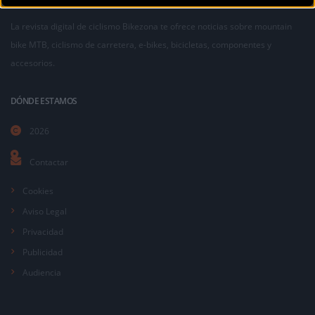
La revista digital de ciclismo Bikezona te ofrece noticias sobre mountain
bike MTB, ciclismo de carretera, e-bikes, bicicletas, componentes y
accesorios.
DÓNDE ESTAMOS
2026
Contactar
Cookies
Aviso Legal
Privacidad
Publicidad
Audiencia