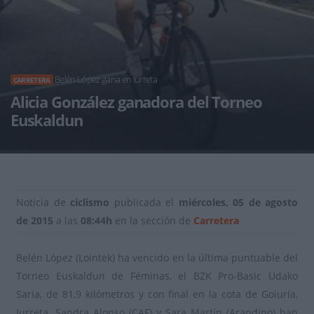
Belén López gana en Iurreta
CARRETERA
Alicia González ganadora del Torneo
Euskaldun
Noticia de
ciclismo
publicada el
miércoles, 05 de agosto
de 2015
a las
08:44h
en la sección de
Carretera
Belén López (Lointek) ha vencido en la última puntuable del
Torneo Euskaldun de Féminas, el BZK Pro-Basic Udako
Saria, de 81,9 kilómetros y con final en la cota de Goiuria,
Iurreta. Sandra Alonso (CAF) y Sara Martín (Arandino) han