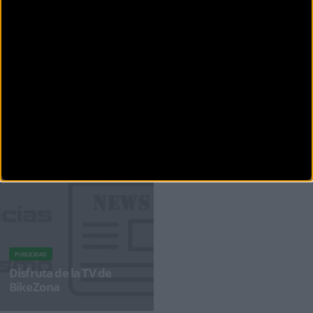
CARRETERA
Subirás 4 puertos del Tour en LAriégeoise
El 27 de junio, unos días antes el pelotón del Tour de Francia, los ciclistas se espera en
número p
PUBLICIDAD
Disfruta de la TV de
BikeZona
¡Alégrate el día con BikeZonaTV!