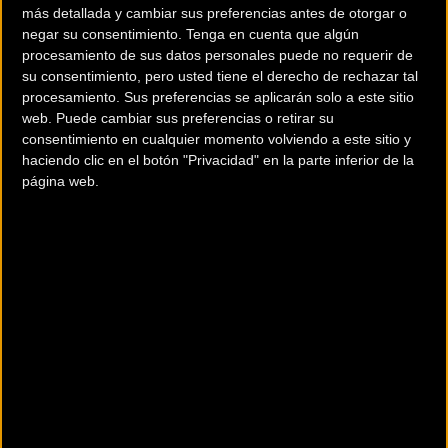
más detallada y cambiar sus preferencias antes de otorgar o
negar su consentimiento.
Tenga en cuenta que algún
Las vencedoras finales del Euskaldun han sido: Alicia
procesamiento de sus datos personales puede no requerir de
González (Lointek), en élite, Naia Leonet (Laguntasuna), en
su consentimiento, pero usted tiene el derecho de rechazar tal
juniors, y Maialen Aramendia (CAF), en cadetes.
procesamiento. Sus preferencias se aplicarán solo a este sitio
web. Puede cambiar sus preferencias o retirar su
consentimiento en cualquier momento volviendo a este sitio y
haciendo clic en el botón "Privacidad" en la parte inferior de la
Élite:
página web.
1. Belén López (Lointek)
2. Sheyla Gutiérrez (Lointek)
3. Olga Dobrynina (Bizkaia-Durango)
4. Alicia González (Lointek)
5. Eider Merino (Lointek)