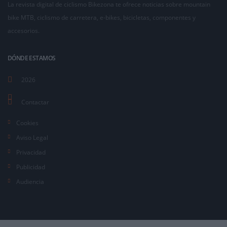
La revista digital de ciclismo Bikezona te ofrece noticias sobre mountain
bike MTB, ciclismo de carretera, e-bikes, bicicletas, componentes y
accesorios.
DÓNDE ESTAMOS
2026
Contactar
Cookies
Aviso Legal
Privacidad
Publicidad
Audiencia