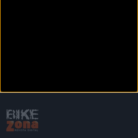
ratio 1-0,8 y extra de
sodio
Siguiente
1
2
3
4
5
6
7
8
9
10
11
Secciones