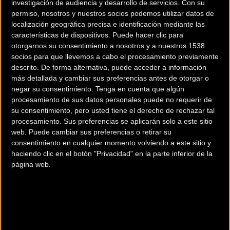
investigación de audiencia y desarrollo de servicios.
Con su
permiso, nosotros y nuestros socios podemos utilizar datos de
localización geográfica precisa e identificación mediante las
características de dispositivos. Puede hacer clic para
otorgarnos su consentimiento a nosotros y a nuestros 1538
Guía definitiva para no
Evitar pájaras en
socios para que llevemos a cabo el procesamiento previamente
perder la forma sobre la
bicicleta es posible con
descrito. De forma alternativa, puede acceder a información
bicicleta durante el
la estrategia de
más detallada y cambiar sus preferencias antes de otorgar o
verano
suplementación
negar su consentimiento.
Tenga en cuenta que algún
procesamiento de sus datos personales puede no requerir de
premium de Nutr
su consentimiento, pero usted tiene el derecho de rechazar tal
procesamiento. Sus preferencias se aplicarán solo a este sitio
Salud
Salud
web. Puede cambiar sus preferencias o retirar su
consentimiento en cualquier momento volviendo a este sitio y
haciendo clic en el botón "Privacidad" en la parte inferior de la
página web.