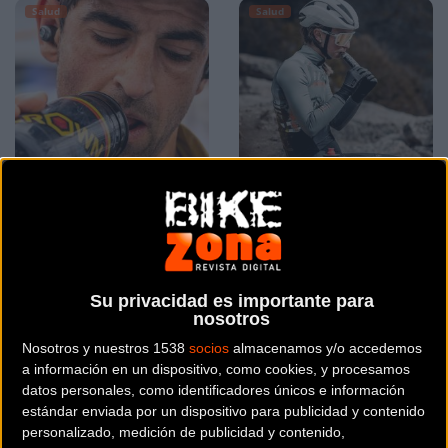
Salud
Salud
El peligro de beber solo
Crown Sport Nutrition
agua al entrenar con
estrena nueva web con
calor según Crown Sport
descuentos exclusivos
Nutrition
de verano
Su privacidad es importante para
nosotros
Salud
Salud
Nosotros y nuestros 1538
socios
almacenamos y/o accedemos
a información en un dispositivo, como cookies, y procesamos
datos personales, como identificadores únicos e información
estándar enviada por un dispositivo para publicidad y contenido
personalizado, medición de publicidad y contenido,