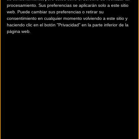
procesamiento. Sus preferencias se aplicarán solo a este sitio
ruta con amigos
.
web. Puede cambiar sus preferencias o retirar su
consentimiento en cualquier momento volviendo a este sitio y
Además, Faster Wear trae muchas sorpresas...
Regalos
haciendo clic en el botón "Privacidad" en la parte inferior de la
para todos los asistentes, sorteos de prendas y de
página web.
material Faster,
avituallamiento durante el recorrido....
El próximo Sábado,
26 de Octubre a las 9:30 AM con s
alida
desde el
Pabellón Polideportido de San Vicente del
Raspeig
, Alicante.
¿Te lo vas a perder?
Inscríbete ya
y asegura tu regalo.
Comentarios de la Noticia
Noticias sin comentarios. ¡Ya puedes escribir el tuyo!