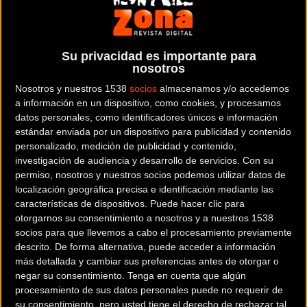
Su privacidad es importante para
nosotros
El próximo 26 de octubre
MTB
Nosotros y nuestros 1538
socios
almacenamos y/o accedemos
¿Te apuntas a la Quedada Amigos de
a información en un dispositivo, como cookies, y procesamos
Faster?
datos personales, como identificadores únicos e información
estándar enviada por un dispositivo para publicidad y contenido
personalizado, medición de publicidad y contenido,
investigación de audiencia y desarrollo de servicios.
Con su
permiso, nosotros y nuestros socios podemos utilizar datos de
localización geográfica precisa e identificación mediante las
Noticia de
ciclismo
publicada el
lunes, 30 de septiembre
características de dispositivos. Puede hacer clic para
de 2019
a las
09:27h
en la sección de
MTB
otorgarnos su consentimiento a nosotros y a nuestros 1538
socios para que llevemos a cabo el procesamiento previamente
descrito. De forma alternativa, puede acceder a información
La Quedada Amigos de Faster es una ruta de Mountain
más detallada y cambiar sus preferencias antes de otorgar o
Bike no competitiva para todos los públicos (Mayores de 16
negar su consentimiento.
Tenga en cuenta que algún
años). Todos con un mismo objetivo,
salir a montar y a
procesamiento de sus datos personales puede no requerir de
su consentimiento, pero usted tiene el derecho de rechazar tal
disfrutar juntos de nuestras bicicletas y de una bonita