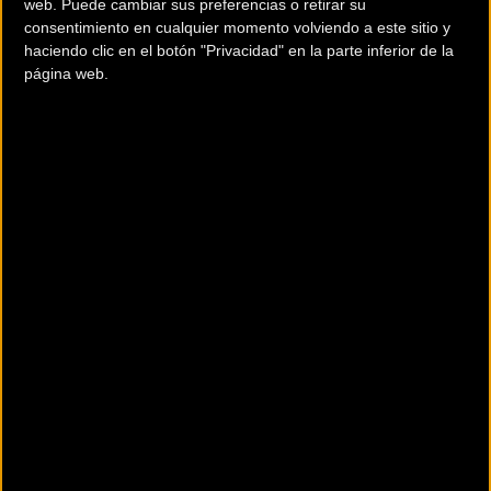
Será entonces cuando comience el tríptico
web. Puede cambiar sus preferencias o retirar su
consentimiento en cualquier momento volviendo a este sitio y
montañoso de
Cantabria y Asturias
, con tres
haciendo clic en el botón "Privacidad" en la parte inferior de la
finales duros que pueden marcar la
página web.
clasificación.