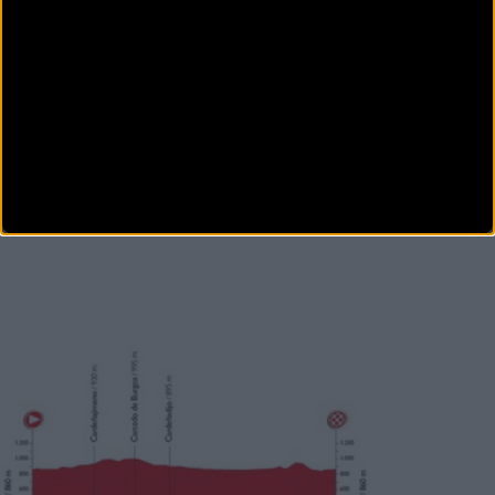
Carretera
A Purito Rodriguez le tocará
remontar tras una mala crono
Tom Dumoulin (Giant-Alpecin) cumplió con lo
previsto en su etapa predilecta de la Vuelta a Espa&nt