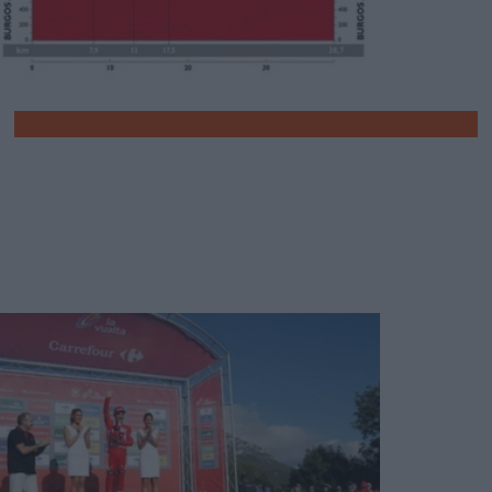
Carretera
Vuelta a España 2015: Hoy crono
decisiva
38.7 kilómetros que podrían decidir la Vuelta a
España más dura de todos los tiemp