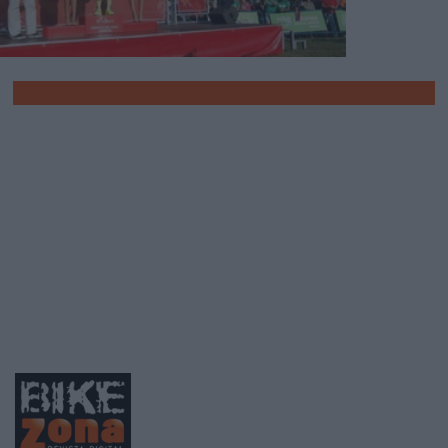
Carretera
Joaquim Rodriguez se viste el
jersey rojo de La Vuelta
Joaquim Rodríguez (Katusha) vestirá de rojo en la
crono del próximo miércoles en Burgos, la