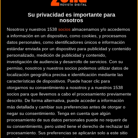
Andalucía, y hasta llegar a Andorra cubrirá la
casi totalidad del Mediterráneo. Las provincias
Su privacidad es importante para
de Málaga, Cádiz, Sevilla, Córdoba, Jaén,
nosotros
Granada, Murcia, Alicante, Valencia y Castellón
Nosotros y nuestros 1538
socios
almacenamos y/o accedemos
serán protagonistas en la Vuelta 2015.
a información en un dispositivo, como cookies, y procesamos
datos personales, como identificadores únicos e información
estándar enviada por un dispositivo para publicidad y contenido
personalizado, medición de publicidad y contenido,
investigación de audiencia y desarrollo de servicios.
Con su
permiso, nosotros y nuestros socios podemos utilizar datos de
Después del primer día de descanso en
Andorra
localización geográfica precisa e identificación mediante las
la carrera disfrutará de una de las etapas más
características de dispositivos. Puede hacer clic para
duras de la historia de la Vuelta y
otorgarnos su consentimiento a nosotros y a nuestros 1538
socios para que llevemos a cabo el procesamiento previamente
posteriormente se dirigirá hacia el Cantábrico,
descrito. De forma alternativa, puede acceder a información
pasando primero por Lleida, Zaragoza y Vitoria.
más detallada y cambiar sus preferencias antes de otorgar o
negar su consentimiento.
Tenga en cuenta que algún
procesamiento de sus datos personales puede no requerir de
su consentimiento, pero usted tiene el derecho de rechazar tal
procesamiento. Sus preferencias se aplicarán solo a este sitio