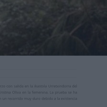
o con salida en la ikastola Urretxindorra del
 Cristina Oliva en la femenina. La prueba se ha
n un recorrido muy duro debido a la existencia