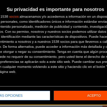
Desde el grupo Miribilla BTT se ha organizado este ho
AMIGO y compañero del Club, recientemente fallecido en 
Su privacidad es importante para nosotros
s 1538
socios
almacenamos y/o accedemos a información en un disposit
personales, como identificadores únicos e información estándar enviad
ntenido personalizado, medición de publicidad y contenido, investigaci
os.
Con su permiso, nosotros y nuestros socios podemos utilizar datos 
 identificación mediante las características de dispositivos. Puede hacer
ntimiento a nosotros y a nuestros 1538 socios para que llevemos a ca
o. De forma alternativa, puede acceder a información más detallada y 
l tuyo!
de otorgar o negar su consentimiento.
Tenga en cuenta que algún proc
ede no requerir de su consentimiento, pero usted tiene el derecho de r
referencias se aplicarán solo a este sitio web. Puede cambiar sus pref
 cualquier momento volviendo a este sitio y haciendo clic en el botón "
 página web.
ÁS OPCIONES
ACEPTO