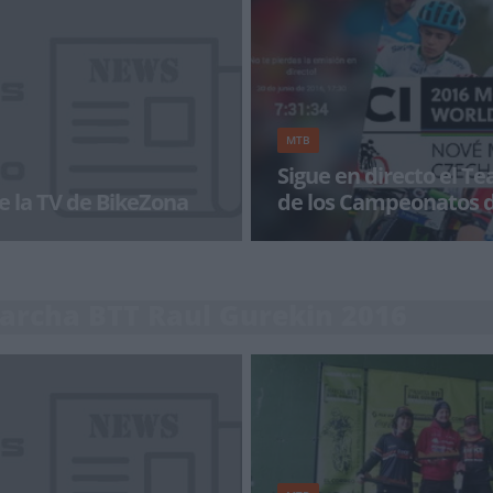
d-Prevot y Jordan Sarrou) ha
fabricación de cuadros y acceso
t&iacut
buscando el mejo
MTB
Sigue en directo el T
e la TV de BikeZona
de los Campeonatos 
a con BikeZonaTV!
Esta tarde se disputa la prueba 
los campeonatos del mundo de
celebran en la localidad de Nove
Marcha BTT Raul Gurekin 2016