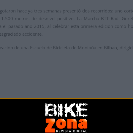
 agotaron hace ya tres semanas presentó dos recorridos: uno cor
n 1.500 metros de desnivel positivo. La Marcha BTT Raúl Gureki
ña el pasado año 2015, al celebrar esta primera edición como h
esgraciado accidente.
eación de una Escuela de Bicicleta de Montaña en Bilbao, dirig
Más info. de este evento
II MARCHA BTT RAUL GUREKIN 2016
Se celebra el
06/03/2016