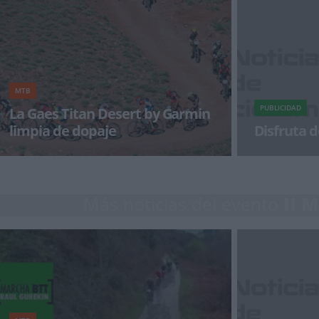
por el Circuito Provincial de Burgos varios
Pauline Ferran
corredores de Bike Zona.
revalidado su 
MTB
PUBLICIDAD
La Gaes Titan Desert by Garmin
limpia de dopaje
Disfruta d
La organización de la Gaes Titan Desert by
¡Alégrate el dí
Garmin informa que todos los análisis de los
controles antidopa
Más noticias del evento
II 