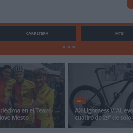
CARRETERA
MTB
MTB
décima en el Team
AX-Lightness VIAL evo
Nove Mesto
cuadro de 29" de solo 
 Koretzky, Benjamín Le Ny,
AX-Lightness está especializada 