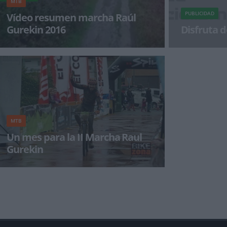
MTB
PUBLICIDAD
Vídeo resumen marcha Raúl
Gurekin 2016
Disfruta d
La marcha Raúl Gurekin se celebró el pasado
¡Alégrate el dí
fin de semana en Bilbao con un gran éxito de
part
MTB
Un mes para la II Marcha Raul
Gurekin
El próximo 6 de Marzo se celebra la segunda
edición de la marcha Raul Gurekin cuyas
inscripciones ya se en