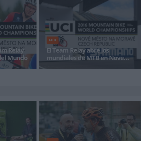
rios en carbono
espectacular y lleno de sopresas para los
aficion
MTB
eam Relay
El Team Relay abre los
del Mundo
mundiales de MTB en Nove
Mesto
por relevos de
Tras la disputa hoy de las pruebas de XCE –sin
 MTB que se
representantes españoles-, hoy llega el debut
para la selecc