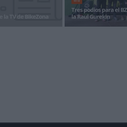
MTB
Tres podios para el B
e la TV de BikeZona
la Raul Gurekin
a con BikeZonaTV!
Buen estreno de la temporada 20
nuevas equipaciones personaliz
BZ Team. Por