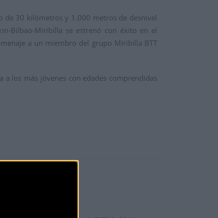
to de 30 kilómetros y 1.000 metros de desnivel
n-Bilbao-Miribilla se estrenó con éxito en el
omenaje a un miembro del grupo Miribilla BTT
ida a los más jóvenes con edades comprendidas