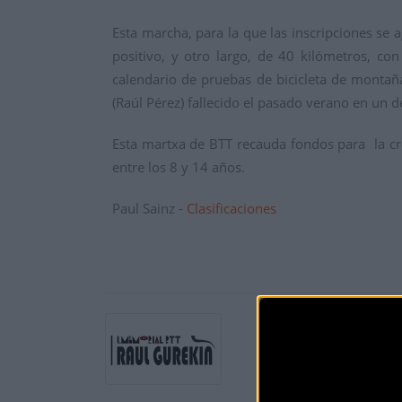
Esta marcha, para la que las inscripciones se
positivo, y otro largo, de 40 kilómetros, co
calendario de pruebas de bicicleta de monta
(Raúl Pérez) fallecido el pasado verano en un d
Esta martxa de BTT recauda fondos para la cr
entre los 8 y 14 años.
Paul Sainz -
Clasificaciones