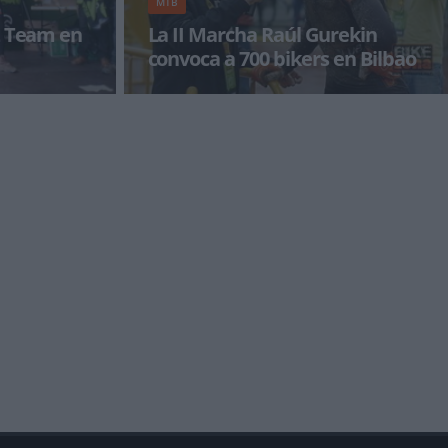
MTB
Z Team en
La II Marcha Raúl Gurekin
convoca a 700 bikers en Bilbao
16 y de las
700 bikers tomarán parte en la II Marcha BTT
adas Spiuk del
Raúl Gurekin-Pon Bilbao a tus pies que se
llevará a ca