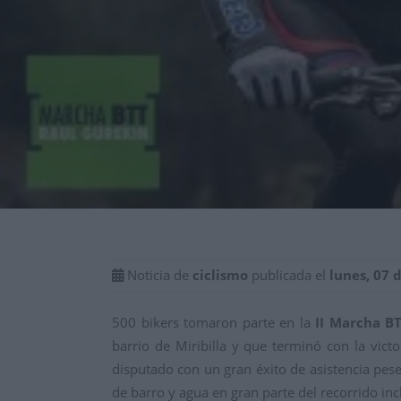
Noticia de
ciclismo
publicada el
lunes, 07 
500 bikers tomaron parte en la
II Marcha BT
barrio de Miribilla y que terminó con la victo
disputado con un gran éxito de asistencia pes
de barro y agua en gran parte del recorrido inc