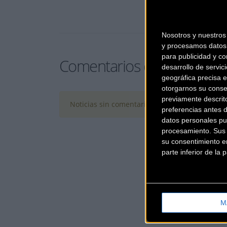
Nosotros y nuestro
y procesamos datos 
para publicidad y co
Comentarios de la Noticia
desarrollo de servici
geográfica precisa e
otorgarnos su conse
previamente descrit
Noticias sin comentarios. ¡Ya puedes escribir e
preferencias antes 
datos personales pu
procesamiento. Sus p
su consentimiento en
parte inferior de la
M