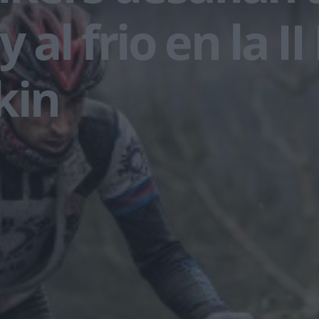
 al frio en la II
kin