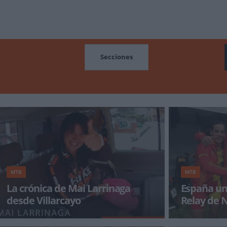
MOCIONES
Secciones
MTB
MTB
La crónica de Mai Larrinaga
España un
desde Villarcayo
Relay de 
El pasado domingo volvimos a hacer una visita
Francia (Víctor