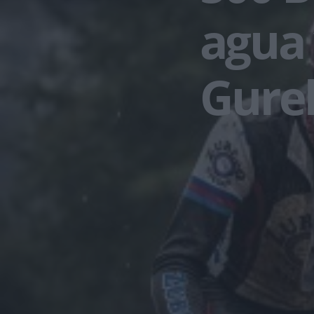
agua y
Gure