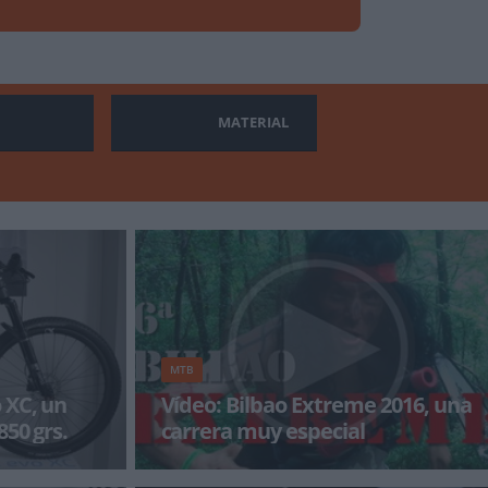
MATERIAL
MTB
 XC, un
Vídeo: Bilbao Extreme 2016, una
850 grs.
carrera muy especial
en la
Joseba León preparó un año más un circuito