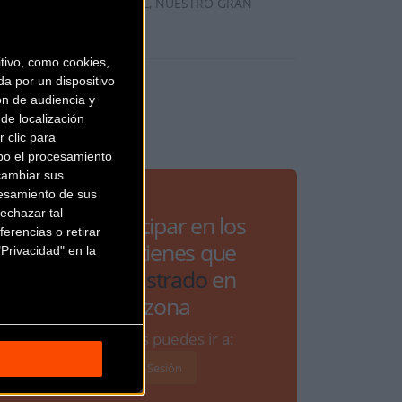
menaje en MEMORIA de RAUL, NUESTRO GRAN
un de
... [+]
ivo, como cookies,
a por un dispositivo
ón de audiencia y
de localización
 clic para
bo el procesamiento
cambiar sus
esamiento de sus
echazar tal
Para participar en los
erencias o retirar
debates tienes que
Privacidad" en la
estar
registrado
en
Bikezona
Si ya lo estás puedes ir a:
Iniciar Sesión