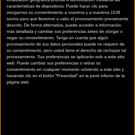
características de dispositivos. Puede hacer clic para
De todo ello se informará convenientemente tanto en la
otorgarnos su consentimiento a nosotros y a nuestros 1538
página web oficial
www.quebrantahuesos.com
y redes
socios para que llevemos a cabo el procesamiento previamente
descrito. De forma alternativa, puede acceder a información
sociales, como a los propios interesados mediante correo
más detallada y cambiar sus preferencias antes de otorgar o
electrónico.
negar su consentimiento.
Tenga en cuenta que algún
procesamiento de sus datos personales puede no requerir de
su consentimiento, pero usted tiene el derecho de rechazar tal
procesamiento. Sus preferencias se aplicarán solo a este sitio
web. Puede cambiar sus preferencias o retirar su
Más info. de este evento
consentimiento en cualquier momento volviendo a este sitio y
QUEBRANTAHUESOS GRAN FONDO 2014
haciendo clic en el botón "Privacidad" en la parte inferior de la
21/06/2014
Se celebra el
página web.
CHAINREACTONCYCLES.COM QUEBRANTAHUESOS consta de dos
marchas cicloturistas independientes que se celebran conjuntamente:
· Quebrantahuesos Gran Fondo (2
... [+]