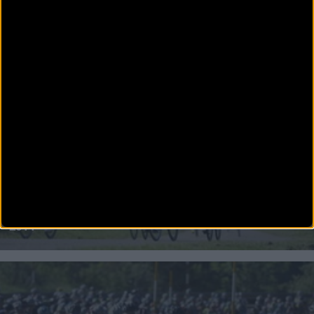
CARRETERA
Sigue el sorteo para la Quebrantahuesos 2014 en
directo
El sorteo de ChainReactionCycles.com Quebrantahuesos 2014comienza en unos minutos.
Puede seguirse en directo a trav&eacu
CARRETERA
Últimas hora para poder estar en la Quebrantahuesos
2014
En apenas unas horas finalizará el periodo de solicitud de plaza para las mayores y mejores
pruebas ciclodeportiv