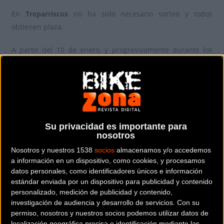
En
Treparriscos
no ha sido necesario sorteo y todos
obtienen plaza.
A partir del 10 de enero, y progresivamente durante los
días posteriores, todos aquellos cuyo número haya sido
agraciado con una plaza, recibirán el código para realizar la
inscripción, al igual que todos aquellos que hayan
finalizado quince o más ediciones de Quebrantahuesos
Gran Fondo o Treparriscos Medio Fondo.
Su privacidad es importante para
nosotros
Tendrán de plazo para formalizar su inscripción hasta el 7
Nosotros y nuestros 1538
socios
almacenamos y/o accedemos
de febrero. Tras esa fecha, las plazas vacantes se
a información en un dispositivo, como cookies, y procesamos
reasignarán consecutivamente a todos los que tengan
datos personales, como identificadores únicos e información
números posteriores al número de corte, hasta completar
estándar enviada por un dispositivo para publicidad y contenido
el cupo.
personalizado, medición de publicidad y contenido,
investigación de audiencia y desarrollo de servicios.
Con su
permiso, nosotros y nuestros socios podemos utilizar datos de
localización geográfica precisa e identificación mediante las