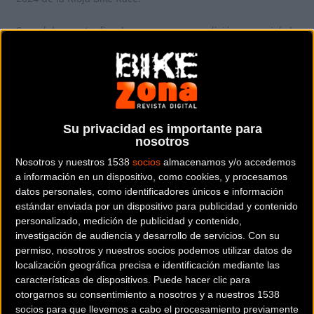
Se celebra este fin de semana una edición especial, la
décima. Esta efeméride sitúa a La Rioja Bike Race
presented by Pirelli como una de las competiciones por
etapas con más tradición del calendario biker. Con centro
neurálgico en Logroño y con 151 km y 3.320 m de desnivel
repartidos en 3 etapas, se recorrerán nuevos senderos y
Su privacidad es importante para
parajes ya conocidos que harán las delicias de unos
nosotros
participantes ávidos de épica.
Nosotros y nuestros 1538
socios
almacenamos y/o accedemos
a información en un dispositivo, como cookies, y procesamos
Una vez más, la comunidad ciclista ha respondido con
datos personales, como identificadores únicos e información
estándar enviada por un dispositivo para publicidad y contenido
entusiasmo a la propuesta hecha por OCTAGON ESEDOS,
personalizado, medición de publicidad y contenido,
empresa organizadora de las competiciones de Mountain
investigación de audiencia y desarrollo de servicios.
Con su
Bike por etapas con denominación "Bike Race by Octagon
permiso, nosotros y nuestros socios podemos utilizar datos de
Esedos".
localización geográfica precisa e identificación mediante las
características de dispositivos. Puede hacer clic para
En cuanto a la participación, destacan grandes nombres.
otorgarnos su consentimiento a nosotros y a nuestros 1538
socios para que llevemos a cabo el procesamiento previamente
En categoría masculina, el riojano Carlos Coloma,