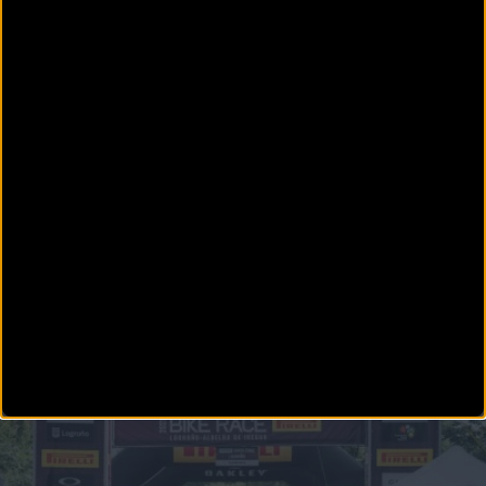
MTB
Carlos Coloma tomará parte en la Rioja Bike Race 2024
La décima edición de la Rioja Bike Race 2024 contará con la presencia destacada de Carlos
Colo
MTB
Una espectacular crono dará comienzo a La Rioja Bike
Race by Pirelli 2024
La Rioja Bike Race by Pirelli 2024 tendrá un total de 151 km y 3.320 m de desnivel en tres
etapas, una de ellas X