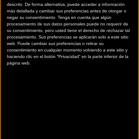
descrito. De forma alternativa, puede acceder a información
medallista olímpico en Río 2016, competirá junto con su
más detallada y cambiar sus preferencias antes de otorgar o
equipo BH Coloma Team. El roster de Coloma se completa
negar su consentimiento.
Tenga en cuenta que algún
con las promesas Raúl Villar y Mónica Plaza.
procesamiento de sus datos personales puede no requerir de
su consentimiento, pero usted tiene el derecho de rechazar tal
procesamiento. Sus preferencias se aplicarán solo a este sitio
web. Puede cambiar sus preferencias o retirar su
Otro nombre ilustre es el de Felipe Orts. La carta de
consentimiento en cualquier momento volviendo a este sitio y
presentación del de Villajoyosa es impresionante: 9 títulos
haciendo clic en el botón "Privacidad" en la parte inferior de la
página web.
nacionales de CX y un gran animador del circuito europeo
de ciclocrós. Seguramente, el alicantino hará valer su
técnica off-road para llevarse la victoria final.
Categoría femenina
En categoría femenina, vuelve Meritxell Figueras para
defender su título de campeona vigente de La Rioja Bike
Race. La del Cannondale ISB lleva un 2024 con resultados
destacados, como la etapa conseguida en Andalucía Bike