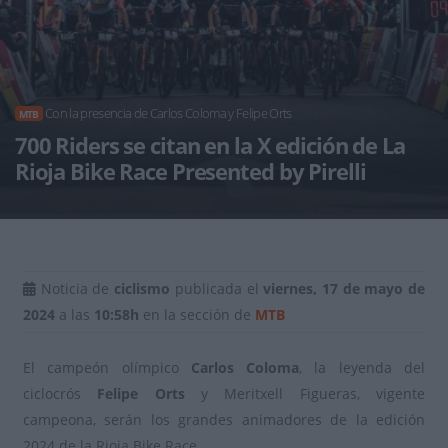
Con la presencia de Carlos Coloma y Felipe Orts
MTB
700 Riders se citan en la X edición de La
Rioja Bike Race Presented by Pirelli
Noticia de
ciclismo
publicada el
viernes, 17 de mayo de
2024
a las
10:58h
en la sección de
MTB
El campeón olímpico
Carlos Coloma
, la leyenda del
ciclocrós
Felipe Orts
y Meritxell Figueras, vigente
campeona, serán los grandes animadores de la edición
2024 de la Rioja Bike Race.