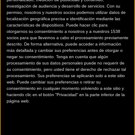
2014.
investigación de audiencia y desarrollo de servicios.
Con su
permiso, nosotros y nuestros socios podemos utilizar datos de
localización geográfica precisa e identificación mediante las
Si crees que estarás preparado para el reto, puedes inscribirte ya
características de dispositivos. Puede hacer clic para
desde este
enlace
otorgarnos su consentimiento a nosotros y a nuestros 1538
socios para que llevemos a cabo el procesamiento previamente
descrito. De forma alternativa, puede acceder a información
Comentarios de la Noticia
más detallada y cambiar sus preferencias antes de otorgar o
negar su consentimiento.
Tenga en cuenta que algún
procesamiento de sus datos personales puede no requerir de
su consentimiento, pero usted tiene el derecho de rechazar tal
procesamiento. Sus preferencias se aplicarán solo a este sitio
Noticias sin comentarios. ¡Ya puedes escribir el tuyo!
web. Puede cambiar sus preferencias o retirar su
consentimiento en cualquier momento volviendo a este sitio y
haciendo clic en el botón "Privacidad" en la parte inferior de la
página web.
Para participar en los debates
tienes que estar
registrado
en
Bikezona