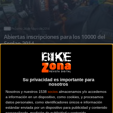
Próximo 24 de Mayo de 2014
MTB
Abiertas inscripciones para los 10000 del
Soplao 2014
Noticia de
ciclismo
publicada el
miércoles, 04 de
septiembre de 2013
a las
11:14h
en la sección de
MTB
Su privacidad es importante para
nosotros
Nosotros y nuestros 1538
socios
almacenamos y/o accedemos
Desde ayer 1 de Septiembre están abiertas las inscripciones para los
a información en un dispositivo, como cookies, y procesamos
10000 del Soplao 2014.
datos personales, como identificadores únicos e información
estándar enviada por un dispositivo para publicidad y contenido
El Infierno cántabro 2014 se desatará el próximo 24 de Mayo de
personalizado, medición de publicidad y contenido,