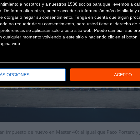
ntimiento a nosotros y a nuestros 1538 socios para que llevemos a ca
o. De forma alternativa, puede acceder a información más detallada y 
de otorgar o negar su consentimiento.
Tenga en cuenta que algún proc
ede no requerir de su consentimiento, pero usted tiene el derecho de r
referencias se aplicarán solo a este sitio web. Puede cambiar sus pref
 cualquier momento volviendo a este sitio y haciendo clic en el botón "
 página web.
ÁS OPCIONES
ACEPTO
an impuesto de nuevo en Master 40; al igual que Paco Portero y J