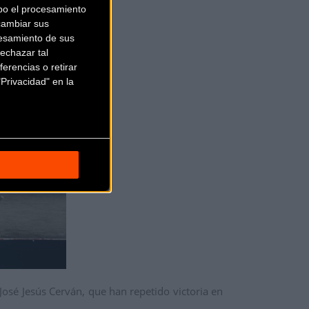
bo el procesamiento
cambiar sus
esamiento de sus
echazar tal
erencias o retirar
Privacidad" en la
osé Jesús Cerván, que han repetido victoria en