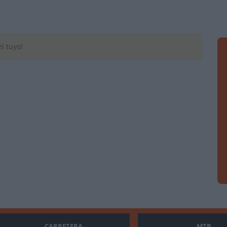
l tuyo!
CARRETERA
MTB