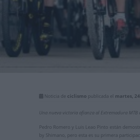
Noticia de
ciclismo
publicada el
martes, 24
Una nueva victoria afianza al Extremadura MTB c
Pedro Romero y Luis Leao Pinto están demostr
by Shimano, pero esta es su primera participa