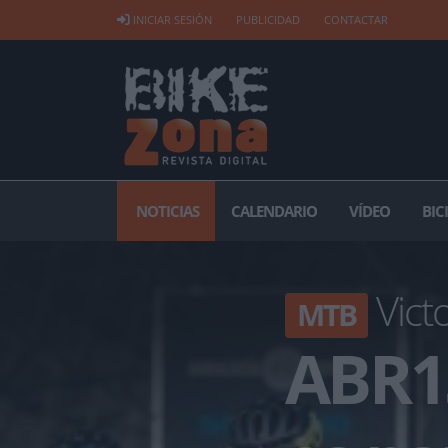
INICIAR SESIÓN
PUBLICIDAD
CONTACTAR
NOTICIAS
CALENDARIO
VÍDEO
BIC
Victo
MTB
ABR1