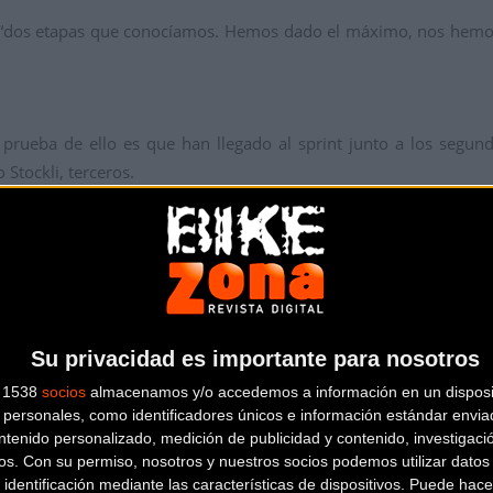
n “dos etapas que conocíamos. Hemos dado el máximo, nos hemo
 prueba de ello es que han llegado al sprint junto a los segundo
 Stockli, terceros.
io de liderato a favor de quienes partían como favoritas de esta c
eba, consiste en “no empezar muy fuerte”, y “conservar fuerzas pa
ard; y terceras el Polar Team de Claudia Galicia y Tanja Zakelj.
etapa en primera posición de Master 30; aunque el liderato lo
Su privacidad es importante para nosotros
s 1538
socios
almacenamos y/o accedemos a información en un disposit
personales, como identificadores únicos e información estándar enviad
ntenido personalizado, medición de publicidad y contenido, investigaci
os.
Con su permiso, nosotros y nuestros socios podemos utilizar datos 
 identificación mediante las características de dispositivos. Puede hacer