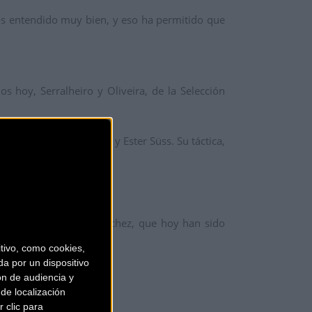
s entendido muy bien, y eso ha permitido que
s hoy, Serralheiro y Oliveira, de la Selección
ita: Milena Landtwing y Ester Süss. Su táctica,
ra atacar al final”.
 mantienen Macías y Sánchez, que hoy han sido
ivo, como cookies,
a por un dispositivo
ón de audiencia y
de localización
 clic para