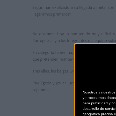
Según han explicado a su llegada a meta, so
llegáramos primeros”.
No obstante, hoy lo han tenido muy difícil, y
Portuguesa, y a los integrantes del equipo suizo
En categoría femenina, se ha producido un camb
que pretenden mantener hasta el final de la pru
Tras ellas, las belgas Githa Michiels y Alice Pir
Pau Egeda y Javier Jurado han finalizado la 
segundos.
Nosotros y nuestro
y procesamos datos 
para publicidad y co
desarrollo de servici
geográfica precisa e