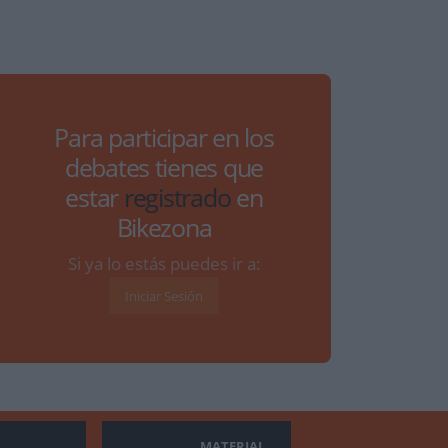
Para participar en los
debates tienes que
estar
registrado
en
Bikezona
Si ya lo estás puedes ir a:
Iniciar Sesión
MATERIAL