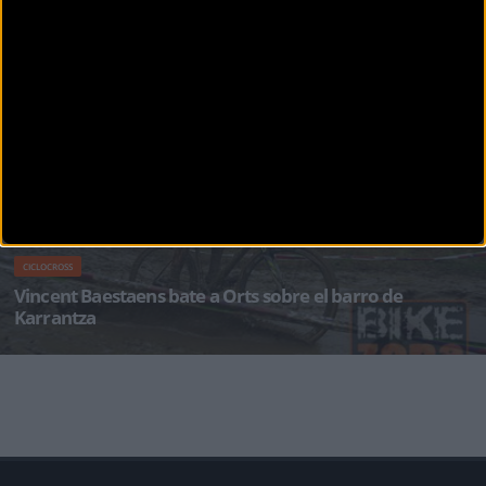
CICLOCROSS
Helen Wyman confirma su presencia en Elorrio
La ciclista británica Helen Wyman ha confirmado su presencia en la tercera manga de la
Copa del España de
CICLOCROSS
Vincent Baestaens bate a Orts sobre el barro de
Karrantza
El barro volvió a hacer acto de presencia en Karrantza un año más, en la segunda prueba de
la Copa