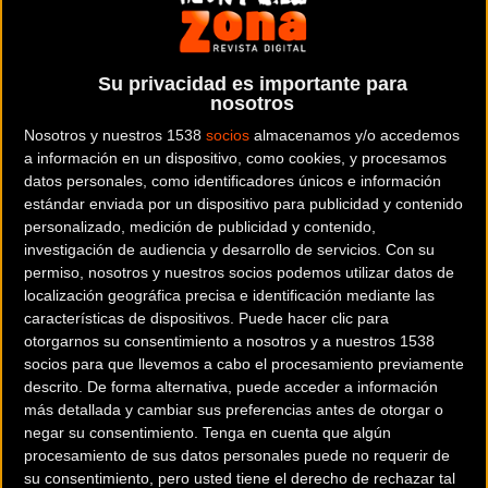
De nuevo, y como estaba previsto, las condiciones
meteorológicas propiciaron una carrera con muchísimo
barro a lo largo de todo el circuito. Desde las primeras
Su privacidad es importante para
nosotros
vueltas se vio la superioridad de Bosmans, mientras que la
lucha por el segundo puesto fue entre Aitor Hernández,
Nosotros y nuestros 1538
socios
almacenamos y/o accedemos
a información en un dispositivo, como cookies, y procesamos
Javier Ruiz de Larrinaga e Ismael Esteban. A mitad de
datos personales, como identificadores únicos e información
carrera fue el ciclista ermuarra el que se distanció de sus
estándar enviada por un dispositivo para publicidad y contenido
perseguidores, abriendo un hueco suficiente para hacerse
personalizado, medición de publicidad y contenido,
en solitario con la segunda plaza en meta.
investigación de audiencia y desarrollo de servicios.
Con su
permiso, nosotros y nuestros socios podemos utilizar datos de
Tras la dura carrera, Aitor Hernández afirmaba: «‘La
localización geográfica precisa e identificación mediante las
características de dispositivos. Puede hacer clic para
Catedral’ no ha decepcionado y ha sido una carrera
otorgarnos su consentimiento a nosotros y a nuestros 1538
preciosa por las condiciones en las que hemos corrido. El
socios para que llevemos a cabo el procesamiento previamente
circuito estaba espectacular con tanto barro y mucho
descrito. De forma alternativa, puede acceder a información
público en algunas zonas, por lo que estoy contento con mi
más detallada y cambiar sus preferencias antes de otorgar o
negar su consentimiento.
Tenga en cuenta que algún
rendimiento en un día en el que no era fácil mover la bici.
procesamiento de sus datos personales puede no requerir de
Por supuesto, lo que siempre quieres es ganar, pero con
su consentimiento, pero usted tiene el derecho de rechazar tal