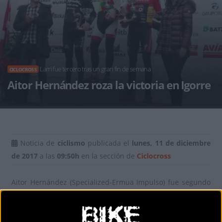
Larri fue tercero tras un gran fin de semana
CICLOCROSS
Aitor Hernández roza la victoria en Igorre
Noticia de
ciclismo
publicada el
lunes, 11 de diciembre
de 2017
a las
09:50h
en la sección de
Ciclocross
Aitor Hernández (Specialized-Ermua Impulso) fue segundo
en el XLI. Ziklokross Igorre (C2 UCI), en el que la victoria ha
sido para el belga Wietse Bosmans.