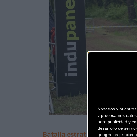
Nosotros y nuestro
y procesamos datos 
para publicidad y co
desarrollo de servici
Batalla estratégica en la cate
geográfica precisa e