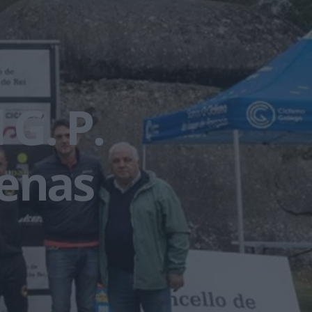
 G. P.
Penas