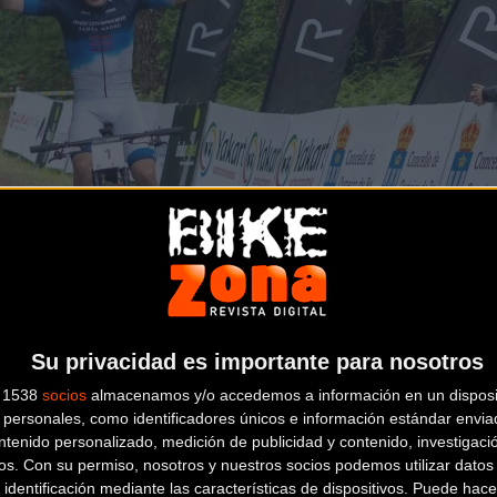
Su privacidad es importante para nosotros
s 1538
socios
almacenamos y/o accedemos a información en un disposit
personales, como identificadores únicos e información estándar enviad
ntenido personalizado, medición de publicidad y contenido, investigaci
os.
Con su permiso, nosotros y nuestros socios podemos utilizar datos 
goría élite y sub23 masculina
 identificación mediante las características de dispositivos. Puede hacer