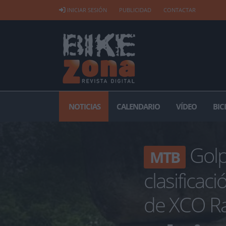
INICIAR SESIÓN
PUBLICIDAD
CONTACTAR
NOTICIAS
CALENDARIO
VÍDEO
BIC
Golp
MTB
clasificac
de XCO Ra