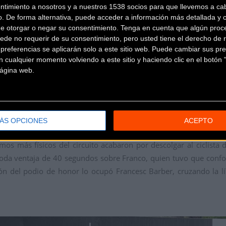
ntimiento a nosotros y a nuestros 1538 socios para que llevemos a ca
o. De forma alternativa, puede acceder a información más detallada y 
 un recorrido exigente de aproximadamente 4,5 kilómetros por vu
de otorgar o negar su consentimiento.
Tenga en cuenta que algún proc
s técnicas propiciaron desde los compases iniciales una batalla t
ede no requerir de su consentimiento, pero usted tiene el derecho de r
ultaron determinantes para el desenlace de la carrera.
referencias se aplicarán solo a este sitio web. Puede cambiar sus pref
 cualquier momento volviendo a este sitio y haciendo clic en el botón "
icionados presenciaron un vibrante duelo cuerpo a cuerpo entre
 página web.
 ciclista sub23
Alejandro García
, enrolado en las filas del con
ro gallego. García impuso un ritmo demoledor desde la primera 
ÁS OPCIONES
ACEPTO
ialmente a sus ataques fue Hugo Franco, representante del pote
mos más físicos del circuito acabaron por descolgar al ciclista 
a ventaja de 40 segundos sobre Franco, quien tuvo que confor
alón del podio de honor lo ocupó Francesc Barber, cruzando la 