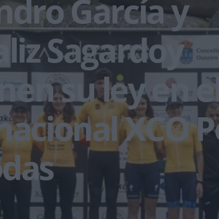
ndro García y
aliz Sagardoy
en su ley en el
nacional XCO 
odas