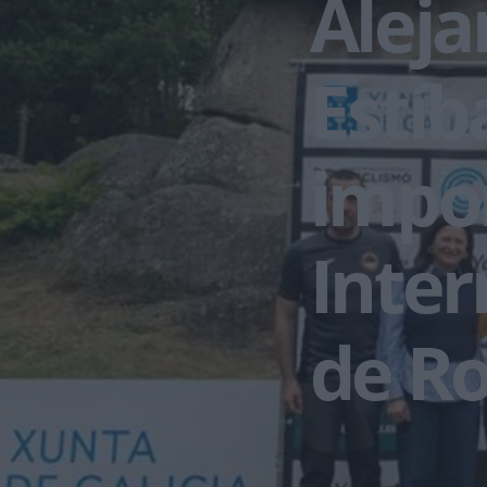
Aleja
Estíb
impon
Inter
de R