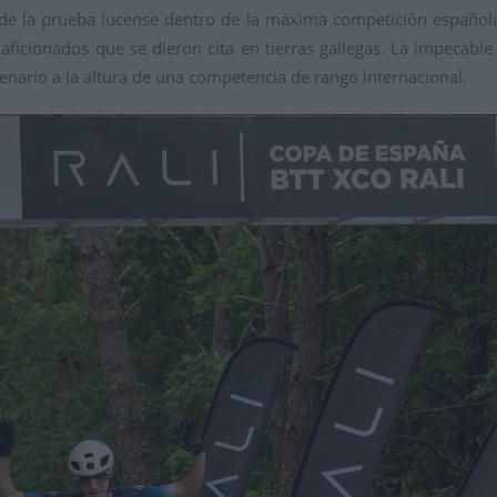
o de la prueba lucense dentro de la máxima competición español
 aficionados que se dieron cita en tierras gallegas. La impecable 
enario a la altura de una competencia de rango internacional.