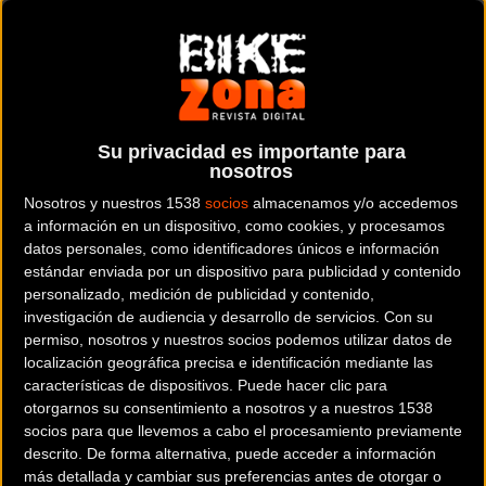
Declaraciones a Radiogaceta de los Deportes
CARRETERA
Alejandro Valverde confirma que la 2022
será su última temporada como ciclista
Su privacidad es importante para
nosotros
profesional
Nosotros y nuestros 1538
socios
almacenamos y/o accedemos
a información en un dispositivo, como cookies, y procesamos
datos personales, como identificadores únicos e información
estándar enviada por un dispositivo para publicidad y contenido
personalizado, medición de publicidad y contenido,
Noticia de
ciclismo
publicada el
miércoles, 27 de
investigación de audiencia y desarrollo de servicios.
Con su
octubre de 2021
a las
09:02h
en la sección de
Carretera
permiso, nosotros y nuestros socios podemos utilizar datos de
localización geográfica precisa e identificación mediante las
características de dispositivos. Puede hacer clic para
El ciclista murciano
Alejandro Valverde
ha confirmado en
otorgarnos su consentimiento a nosotros y a nuestros 1538
el programa deportivo de RNE, Radiogaceta de los Deportes
socios para que llevemos a cabo el procesamiento previamente
que colgará finalmente la bicicleta a la conclusión de la
descrito. De forma alternativa, puede acceder a información
más detallada y cambiar sus preferencias antes de otorgar o
temporada 2022.