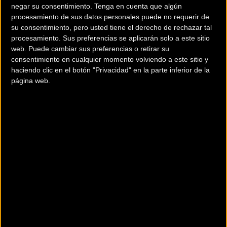
negar su consentimiento.
Tenga en cuenta que algún
procesamiento de sus datos personales puede no requerir de
Aunque considera que su nivel es bueno a sus ya 42 años y
su consentimiento, pero usted tiene el derecho de rechazar tal
tras 21 años en activo es el momento de dejarlo. Así que
procesamiento. Sus preferencias se aplicarán solo a este sitio
con total seguridad el que fuera Campeón del Mundo en
web. Puede cambiar sus preferencias o retirar su
consentimiento en cualquier momento volviendo a este sitio y
2018 junto a muchísimos otros triunfos disfrutará el
haciendo clic en el botón "Privacidad" en la parte inferior de la
próximo año de su última temporada como ciclista
página web.
profesional.
El Tour de Francia no entra en sus planes pero
seguramente le veremos en la Vuelta a España y puede que
incluso en Giro de italia. Lo que sí es seguro que tratará de
disfrutar en cada una de las pruebas en que participe.
Así lo explicaba el corredor de
Movistar Team
que seguirá
en la estructura del equipo en labores técnicas.