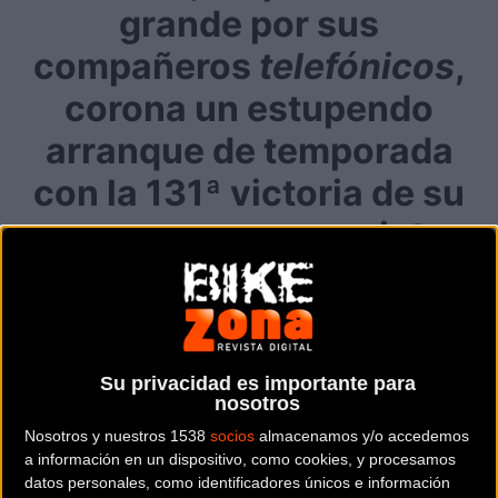
grande por sus
compañeros
telefónicos
,
corona un estupendo
arranque de temporada
con la 131ª victoria de su
carrera, en un sprint
incontestable en las
rampas de Mon Port
El mejor colofón posible a una estupenda
Su privacidad es importante para
primera semana de competición en 2022 para
nosotros
Alejandro Valverde y Movistar Team
llegó este
Nosotros y nuestros 1538
socios
almacenamos y/o accedemos
sábado en el
Trofeo Pollença - Port d Andratx
,
a información en un dispositivo, como cookies, y procesamos
cuarta prueba de la Challenge Mallorca, con la
datos personales, como identificadores únicos e información