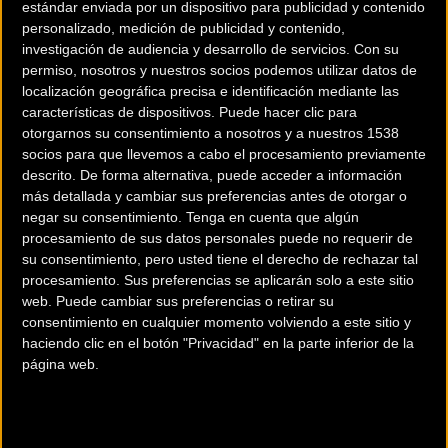
victoria del Bala en las duras rampas finales de
estándar enviada por un dispositivo para publicidad y contenido
personalizado, medición de publicidad y contenido,
Mon Port para abrir el casillero de
investigación de audiencia y desarrollo de servicios.
Con su
los
telefónicos
en la presente temporada.
permiso, nosotros y nuestros socios podemos utilizar datos de
localización geográfica precisa e identificación mediante las
Plenamente conscientes de las buenas opciones
características de dispositivos. Puede hacer clic para
de Alejandro -ya 6º, el miércoles, y 2º, el
otorgarnos su consentimiento a nosotros y a nuestros 1538
viernes, en sus dos primeras apariciones de la
socios para que llevemos a cabo el procesamiento previamente
descrito. De forma alternativa, puede acceder a información
semana- en una llegada con algo más de 2 km
más detallada y cambiar sus preferencias antes de otorgar o
al 8% de desnivel, el bloque aquí dirigido por
negar su consentimiento.
Tenga en cuenta que algún
Patxi Vila trabajó de inicio a fin para sus
procesamiento de sus datos personales puede no requerir de
opciones. La labor de control de Matteo
su consentimiento, pero usted tiene el derecho de rechazar tal
procesamiento. Sus preferencias se aplicarán solo a este sitio
Jorgenson y Lluís Mas, en la primera parte de
web. Puede cambiar sus preferencias o retirar su
carrera, y de los Serrano -caída sin graves
consentimiento en cualquier momento volviendo a este sitio y
consecuencias en el tramo final- o Rubio,
haciendo clic en el botón "Privacidad" en la parte inferior de la
secando los ataques previos al último ascenso,
página web.
fue rematada por unos excelentes Enric Mas e
Iván Sosa. El mallorquín obligó a otros equipos
a llevar la responsabilidad con sus ataques