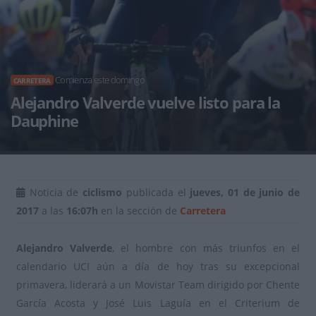
Comienza este domingo
CARRETERA
Alejandro Valverde vuelve listo para la
Dauphine
Noticia de
ciclismo
publicada el
jueves, 01 de junio de
2017
a las
16:07h
en la sección de
Carretera
Alejandro Valverde
, el hombre con más triunfos en el
calendario UCI aún a día de hoy tras su excepcional
primavera, liderará a un Movistar Team dirigido por Chente
García Acosta y José Luis Laguía en el Criterium de