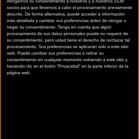
otorgarnos su consentimiento a nosotros y a nuestros 1538
Se celebra del
04/06/2017
al
11/06/2017
socios para que llevemos a cabo el procesamiento previamente
descrito. De forma alternativa, puede acceder a información
La UCI ha publicado el calendario World tour para la próxima
más detallada y cambiar sus preferencias antes de otorgar o
temporada con 10 nuevas pruebas que se sumarán treinta días de
negar su consentimiento.
Tenga en cuenta que algún
competici&oacut
... [+]
procesamiento de sus datos personales puede no requerir de
su consentimiento, pero usted tiene el derecho de rechazar tal
procesamiento. Sus preferencias se aplicarán solo a este sitio
web. Puede cambiar sus preferencias o retirar su
Comentarios de la Noticia
consentimiento en cualquier momento volviendo a este sitio y
haciendo clic en el botón "Privacidad" en la parte inferior de la
página web.
Noticias sin comentarios. ¡Ya puedes escribir el tuyo!
Para participar en los debates
tienes que estar
registrado
en
Bikezona