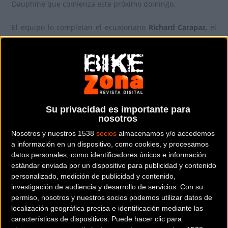
Dauphine que comienza este próximo domingo.
El equipo lo completan el ecuatoriano
Richard Carapaz
, el
alemán
Jasha Sütterlin
y otros cinco españoles:
Imanol
Erviti, Jorge Arcas, Jesús Herrada, Dani Moreno
y
Rubén
Fernández
.
La cita alpina contendrá en este 2017 una contrarreloj de
23,5 km en Bourgoin-Jallieu, de distancia casi idéntica a la
Su privacidad es importante para
que decidirá el próximo Tour de Francia en Marsella, y
nosotros
ofrecerá tres días de alta montaña, con el Mont du Chat, el
Nosotros y nuestros 1538
socios
almacenamos y/o accedemos
viernes 9; Alpe d Huez por Sarenne, el sábado 10; y el
fin de
a información en un dispositivo, como cookies, y procesamos
datos personales, como identificadores únicos e información
fiesta
en el Plateau de Solaison.
estándar enviada por un dispositivo para publicidad y contenido
personalizado, medición de publicidad y contenido,
investigación de audiencia y desarrollo de servicios.
Con su
permiso, nosotros y nuestros socios podemos utilizar datos de
Más info. de este evento
localización geográfica precisa e identificación mediante las
características de dispositivos. Puede hacer clic para
CRITÉRIUM DEL DAUPHINÉ 2017