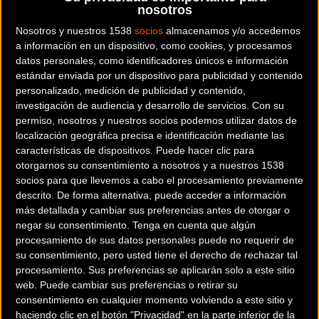
nosotros
La Rambleta
Nosotros y nuestros 1538
socios
almacenamos y/o accedemos
a información en un dispositivo, como cookies, y procesamos
Desde el jueves, decenas de ciclistas han
datos personales, como identificadores únicos e información
convertido el centro cultural Espai La Rambleta
estándar enviada por un dispositivo para publicidad y contenido
en su "cuartel general". Este espacio se ha
personalizado, medición de publicidad y contenido,
convertido en un punto de encuentro y
investigación de audiencia y desarrollo de servicios.
Con su
coordinación, donde se organiza la recepción y
permiso, nosotros y nuestros socios podemos utilizar datos de
localización geográfica precisa e identificación mediante las
reparto de material de primera necesidad para
características de dispositivos. Puede hacer clic para
quienes han quedado aislados y sin acceso a
otorgarnos su consentimiento a nosotros y a nuestros 1538
recursos básicos.
socios para que llevemos a cabo el procesamiento previamente
descrito. De forma alternativa, puede acceder a información
Gracias a la agilidad de las bicicletas, estos
más detallada y cambiar sus preferencias antes de otorgar o
ciclistas pueden llevar suministros a lugares
negar su consentimiento.
Tenga en cuenta que algún
procesamiento de sus datos personales puede no requerir de
inaccesibles para vehículos motorizados y, con
su consentimiento, pero usted tiene el derecho de rechazar tal
el apoyo de las fuerzas de seguridad, están
procesamiento. Sus preferencias se aplicarán solo a este sitio
logrando una distribución continua a lo largo del
web. Puede cambiar sus preferencias o retirar su
día.
consentimiento en cualquier momento volviendo a este sitio y
haciendo clic en el botón "Privacidad" en la parte inferior de la