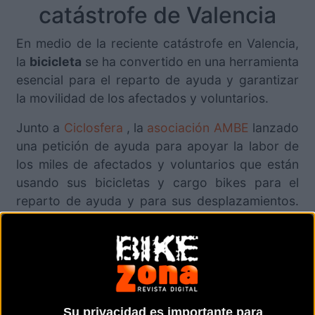
catástrofe de Valencia
En medio de la reciente catástrofe en Valencia,
la
bicicleta
se ha convertido en una herramienta
esencial para el reparto de ayuda y garantizar
la movilidad de los afectados y voluntarios.
Junto a
Ciclosfera
, la
asociación AMBE
lanzado
una petición de ayuda para apoyar la labor de
los miles de afectados y voluntarios que están
usando sus bicicletas y cargo bikes para el
reparto de ayuda y para sus desplazamientos.
El objetivo es asegurar que los voluntarios
cuenten con los recursos necesarios para
continuar su labor y que los afectados puedan
usar sus bicicletas en condiciones óptimas.
Cuartel general en Espai
Su privacidad es importante para