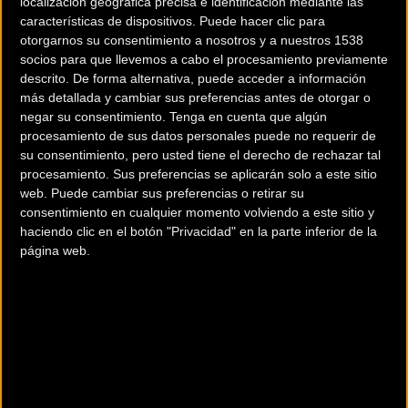
localización geográfica precisa e identificación mediante las
-Avituallamientos sólidos y líquidos en etapas.
características de dispositivos. Puede hacer clic para
-Tienda de campaña en el campamento por pareja ó
otorgarnos su consentimiento a nosotros y a nuestros 1538
socios para que llevemos a cabo el procesamiento previamente
equipo.
descrito. De forma alternativa, puede acceder a información
-Parking cerrado de bicicletas.
más detallada y cambiar sus preferencias antes de otorgar o
-Servicio fisio en las 3 etapas.
negar su consentimiento.
Tenga en cuenta que algún
-Asistencia mecánica en las tres etapas y en la zona
procesamiento de sus datos personales puede no requerir de
su consentimiento, pero usted tiene el derecho de rechazar tal
acampada.
procesamiento. Sus preferencias se aplicarán solo a este sitio
-Bolsa corredor.
web. Puede cambiar sus preferencias o retirar su
-Dispositivo electronico para el control de tiempos.
consentimiento en cualquier momento volviendo a este sitio y
-Servicios, aseos necesarios en la zona campamento.
haciendo clic en el botón "Privacidad" en la parte inferior de la
-Servicio de autolavado de bicicletas.
página web.
-Regalos donados por colaboradores y patrocinadores.