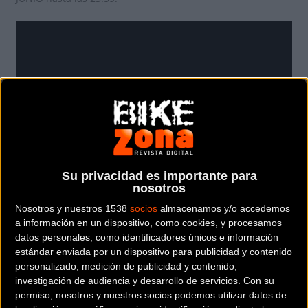
Su privacidad es importante para
nosotros
Echa un vistazo todo lo que incluye la inscripción.
Nosotros y nuestros 1538
socios
almacenamos y/o accedemos
a información en un dispositivo, como cookies, y procesamos
210€ Hasta cierre inscripciones 3 de Junio a las 23:59
datos personales, como identificadores únicos e información
estándar enviada por un dispositivo para publicidad y contenido
-Desayuno segunda y tercera sede.
personalizado, medición de publicidad y contenido,
investigación de audiencia y desarrollo de servicios.
Con su
-Comida segunda y tercera sede.
permiso, nosotros y nuestros socios podemos utilizar datos de
-Cena segunda y tercera sede.