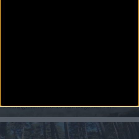
MTB
Vídeo primera etapa Vuelta a Burgos BTT 2015
Ya tenemos el vídeo de la primera etapa de la Vuelta a Burgos BTT 2015. Una crono de 35
km. donde la lluvia hizo
MTB
Planning informativo Vuelta a Burgos BTT 2015
Quedan cinco días para que comience la Vuelta a Burgos BTT 2015. Te dejamos horarios e
información