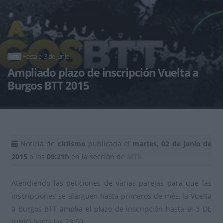
Hasta el 3 de Junio
MTB
Ampliado plazo de inscripción Vuelta a
Burgos BTT 2015
Noticia de
ciclismo
publicada el
martes, 02 de junio de
2015
a las
09:21h
en la sección de
MTB
Atendiendo las peticiones de varias parejas para que las
inscripciones se alarguen hasta primeros de més, la Vuelta
a Burgos BTT amplia el plazo de inscripción hasta el 3 DE
JUNIO hasta las 23:59.