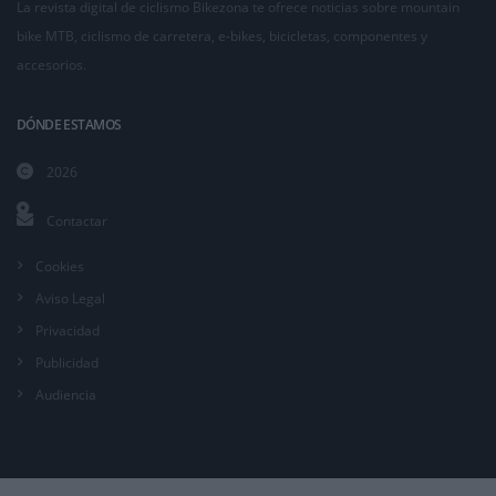
La revista digital de ciclismo Bikezona te ofrece noticias sobre mountain
bike MTB, ciclismo de carretera, e-bikes, bicicletas, componentes y
accesorios.
DÓNDE ESTAMOS
2026
Contactar
Cookies
Aviso Legal
Privacidad
Publicidad
Audiencia