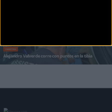
La etapa francosuiza con llegada a Porrentruy se ha caracterizado en una primera parte por
la gran actuación de J
CARRETERA
Alejandro Valverde corre con puntos en la tibia
Alejandro Valverde sufre su tercer percance en tres días y recibe un punto de sutura en la
tibia derecha tras la