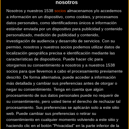
nosotros
Nosotros y nuestros 1538
socios
almacenamos y/o accedemos
a información en un dispositivo, como cookies, y procesamos
datos personales, como identificadores únicos e información
estándar enviada por un dispositivo para publicidad y contenido
personalizado, medición de publicidad y contenido,
investigación de audiencia y desarrollo de servicios.
Con su
permiso, nosotros y nuestros socios podemos utilizar datos de
localización geográfica precisa e identificación mediante las
Noticia de
ciclismo
publicada el
viernes, 07 de septiembre de
características de dispositivos. Puede hacer clic para
2012
a las
10:59h
en la sección de
Carretera
otorgarnos su consentimiento a nosotros y a nuestros 1538
socios para que llevemos a cabo el procesamiento previamente
La española Anna Sanchis (Durango-Bizkaia) lidera la clasificación de
descrito. De forma alternativa, puede acceder a información
más detallada y cambiar sus preferencias antes de otorgar o
la montaña del Tour Cycliste Féminin International de l Ardèche tras
negar su consentimiento.
Tenga en cuenta que algún
la cuarta etapa de esta prestigiosa prueba francesa disputada entre
procesamiento de sus datos personales puede no requerir de
Saint-Sauveur-de-Montagut y Cruas, en la que se ha impuesto al
su consentimiento, pero usted tiene el derecho de rechazar tal
sprint del pelotón la canadiense Joelle Numainville.
procesamiento. Sus preferencias se aplicarán solo a este sitio
web. Puede cambiar sus preferencias o retirar su
consentimiento en cualquier momento volviendo a este sitio y
haciendo clic en el botón "Privacidad" en la parte inferior de la
A falta de dos etapas, la ciclista valenciana ocupa el undécimo