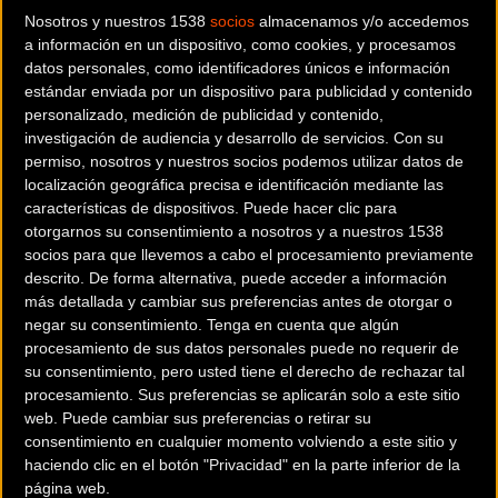
Nosotros y nuestros 1538
socios
almacenamos y/o accedemos
a información en un dispositivo, como cookies, y procesamos
Noticia de
ciclismo
publicada el
domingo, 18 de agosto de 2024
a
datos personales, como identificadores únicos e información
las
10:57h
en la sección de
Carretera
estándar enviada por un dispositivo para publicidad y contenido
personalizado, medición de publicidad y contenido,
investigación de audiencia y desarrollo de servicios.
Con su
Las pruebas Volta a València Women y Volta a Valencia masculina
permiso, nosotros y nuestros socios podemos utilizar datos de
localización geográfica precisa e identificación mediante las
que
se disputarán del 5 al 8 de septiembre
, anuncian sus sedes, las
características de dispositivos. Puede hacer clic para
otorgarnos su consentimiento a nosotros y a nuestros 1538
localidades que acogerán salidas y metas de las etapas.
socios para que llevemos a cabo el procesamiento previamente
descrito. De forma alternativa, puede acceder a información
más detallada y cambiar sus preferencias antes de otorgar o
En concreto, la
Volta a València Women
se celebrará el día 5 de
negar su consentimiento.
Tenga en cuenta que algún
septiembre
y lo hará con la
salida desde Godella
. Desde allí se
procesamiento de sus datos personales puede no requerir de
pondrá en marcha la competición, en horario vespertino, que
su consentimiento, pero usted tiene el derecho de rechazar tal
procesamiento. Sus preferencias se aplicarán solo a este sitio
supone todo un hito para el ciclismo femenino nacional. La
web. Puede cambiar sus preferencias o retirar su
prueba
concluirá en Foios,
que ha querido vivir el desenlace de
consentimiento en cualquier momento volviendo a este sitio y
esta competición en su estreno por las carreteras de la provincia de
haciendo clic en el botón "Privacidad" en la parte inferior de la
València.
página web.