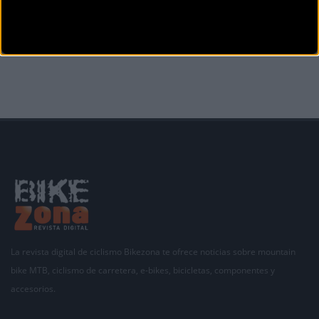
23 equipos disputarán la Volta València 2024 élite y sub-
23 que comienza hoy viernes
La organización de la Volta València confirma los 23 equipos nacionales e internacionales
que disputar&aac
La revista digital de ciclismo Bikezona te ofrece noticias sobre mountain
bike MTB, ciclismo de carretera, e-bikes, bicicletas, componentes y
accesorios.