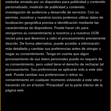
cuyos beneficios íntegros irán destinados a
estándar enviada por un dispositivo para publicidad y contenido
personalizado, medición de publicidad y contenido,
ayudar a los afectados por la guerra en Etiopía
investigación de audiencia y desarrollo de servicios.
Con su
y a dar continuidad a los proyectos solidarios
permiso, nosotros y nuestros socios podemos utilizar datos de
de la ONG, centrados en tres grandes áreas,
localización geográfica precisa e identificación mediante las
Salud, Formación y Deporte.
características de dispositivos. Puede hacer clic para
otorgarnos su consentimiento a nosotros y a nuestros 1538
socios para que llevemos a cabo el procesamiento previamente
El dorsal son sólo 10 euros aunque cada uno
descrito. De forma alternativa, puede acceder a información
puede aportar lo que desee. Con 10 euros
más detallada y cambiar sus preferencias antes de otorgar o
comen mas de 10 niños al diá allí.
negar su consentimiento.
Tenga en cuenta que algún
procesamiento de sus datos personales puede no requerir de
INSCRÍBETE YA!
su consentimiento, pero usted tiene el derecho de rechazar tal
procesamiento. Sus preferencias se aplicarán solo a este sitio
En cualquier lugar
web. Puede cambiar sus preferencias o retirar su
consentimiento en cualquier momento volviendo a este sitio y
Con quien quieras
haciendo clic en el botón "Privacidad" en la parte inferior de la
Cualquier distancia entre 1 y 100 Kms
página web.
¡También puedes participar sin bicicleta!
Todos los proyectos se dirigen principalmente a
niños y en especial a aquellos que necesitan