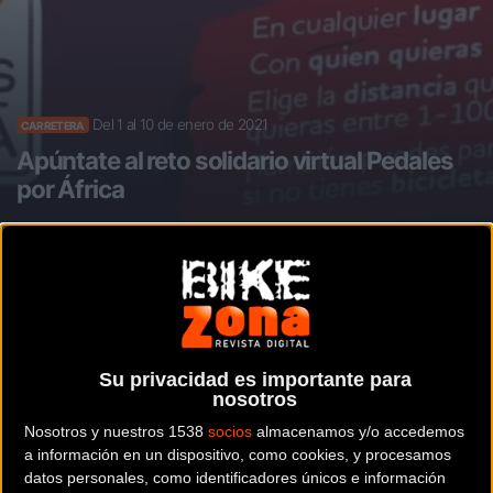
Del 1 al 10 de enero de 2021
CARRETERA
Apúntate al reto solidario virtual Pedales
por África
Noticia de
ciclismo
publicada el
martes, 29
de diciembre de 2020
a las
10:50h
en la
sección de
Carretera
Su privacidad es importante para
nosotros
Holystic ProÁfrica se solidariza con la población
Nosotros y nuestros 1538
socios
almacenamos y/o accedemos
en guerra de Wukro y te invitan a participar en
a información en un dispositivo, como cookies, y procesamos
la carrera virtual en bici
PEDALES POR ÁFRICA
,
datos personales, como identificadores únicos e información