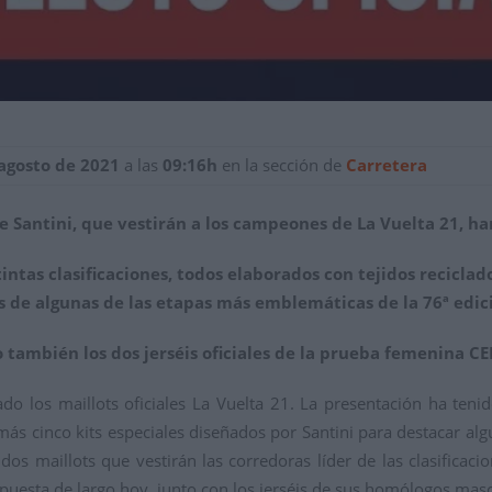
 agosto de 2021
a las
09:16h
en la sección de
Carretera
 de Santini, que vestirán a los campeones de La Vuelta 21, h
tintas clasificaciones, todos elaborados con tejidos reciclad
de algunas de las etapas más emblemáticas de la 76ª edici
o también los dos jerséis oficiales de la prueba femenina CE
do los maillots oficiales La Vuelta 21. La presentación ha ten
ás cinco kits especiales diseñados por Santini para destacar a
dos maillots que vestirán las corredoras líder de las clasificaci
puesta de largo hoy, junto con los jerséis de sus homólogos masc