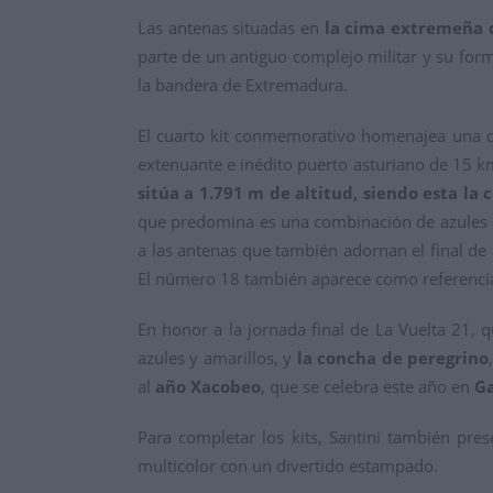
Las antenas situadas en
la cima extremeña d
parte de un antiguo complejo militar y su forma
la bandera de Extremadura.
El cuarto kit conmemorativo homenajea una de
extenuante e inédito puerto asturiano de 15 
sitúa a 1.791 m de altitud, siendo esta la 
que predomina es una combinación de azules en r
a las antenas que también adornan el final de 
El número 18 también aparece como referencia 
En honor a la jornada final de La Vuelta 21,
azules y amarillos, y
la concha de peregrino
al
año Xacobeo
, que se celebra este año en
Ga
Para completar los kits, Santini también pre
multicolor con un divertido estampado.