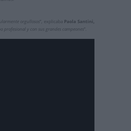
cularmente orgullosos
”, explicaba
Paola Santini,
mo profesional y con sus grandes campeones
”.