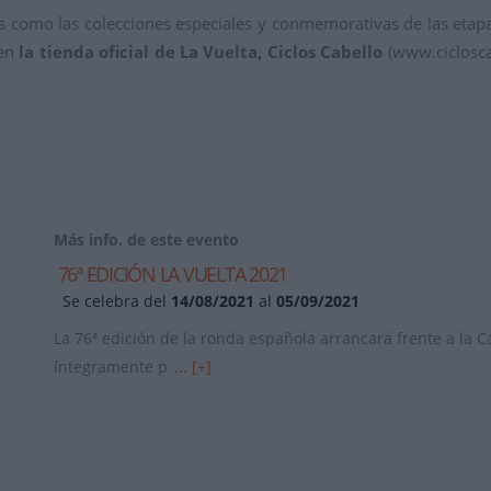
ones como las colecciones especiales y conmemorativas de las eta
 en
la tienda oficial de La Vuelta, Ciclos Cabello
(www.ciclosca
Más info. de este evento
76ª EDICIÓN LA VUELTA 2021
Se celebra del
14/08/2021
al
05/09/2021
La 76ª edición de la ronda española arrancará frente a la C
íntegramente p
... [+]