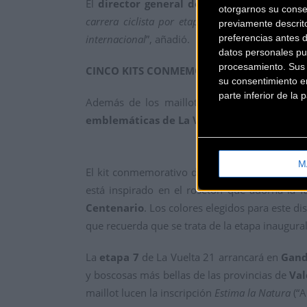
El
director general de La Vuelta, Javier Gu
otorgarnos su conse
carrera ciclista por etapas y para nosotros es 
previamente descrit
internacional
”, añadió.
preferencias antes 
datos personales pu
procesamiento. Sus p
CINCO KITS CONMEMORATIVOS
su consentimiento en
parte inferior de la
Además de los maillots oficiales, Santini 
emblemáticas de La Vuelta 21
. Los cinco k
M
El kit conmemorativo de
Burgos
rinde homenaj
está inspirado en el rosetón que adorna la f
Centenario
. Los colores elegidos para este di
que recuerda que se trata de la etapa inaugural
La
etapa 7
de La Vuelta 21 arrancará en
Gand
y boscosas más bellas de las provincias de
Val
maillot lucen la inscripción
Estima la Natura
(“A