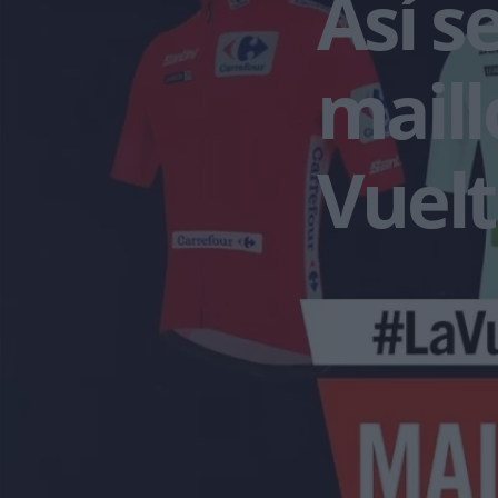
Así s
maill
Vuelt