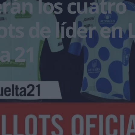
erán los cuatro
ots de líder en 
a 21