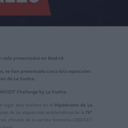
an sido presentados en Madrid.
os, se han presentado cinco kits especiales
ón de La Vuelta.
RATIZIT Challenge by La Vuelta.
ido lugar esta mañana en el
Hipódromo de La
lgunas de las etapas más emblemáticas de la
76ª
ones oficiales de la carrera femenina CERATIZIT
ulinos.