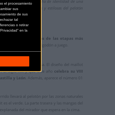
”. “
Los maillots son la seña de identidad de una
bo el procesamiento
s prendas más eficientes y estilosas del pelotón
cambiar sus
esamiento de sus
echazar tal
erencias o retirar
Privacidad" en la
inspirados en algunas de las etapas más
emás de una camiseta de algodón a juego.
 en la capital burgalesa. El diseño del maillot
n el Siglo XIII y que este año
celebra su VIII
astilla y León
. Además, aparece el número 01
orrido llevará al pelotón por las zonas naturales
it es el verde. La parte trasera y las mangas del
 explanada del mirador que espera en la cima.