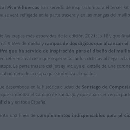
el Pico Villuercas
han servido de inspiración para el tercer k
 se verá reflejada en la parte trasera y en las mangas del maillo
 las etapas más esperadas de la edición 2021: la 18ª, que final
km al 9,69% de media y
rampas de dos dígitos que alcanzan el
cifra que ha servido de inspiración para el diseño del mail
eferencia al cielo que esperan tocar los ciclistas al llegar a la 
etapa. La parte trasera del jersey incluye el detalle de una coro
al número de la etapa que simboliza el maillot.
 que desemboca en la histórica ciudad de
Santiago de Compost
, que simboliza el Camino de Santiago y que aparecerá en la part
licia
y en toda España.
senta una línea de
complementos indispensables para el cic