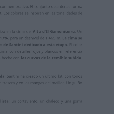
it conmemorativo. El conjunto de antenas forma
t. Los colores se inspiran en las tonalidades de
iza en la cima del
Altu d’El Gamoniteiru
. Un
 17%
, para un desnivel de 1.465 m.
La cima se
lot de Santini dedicado a esta etapa
. El color
cima, con detalles rojos y blancos en referencia
na hecha con
las curvas de la temible subida
.
ela
, Santini ha creado un último kit, con tonos
e trasera y en las mangas del maillot. Un guiño
lista
: un cortaviento, un chaleco y una gorra