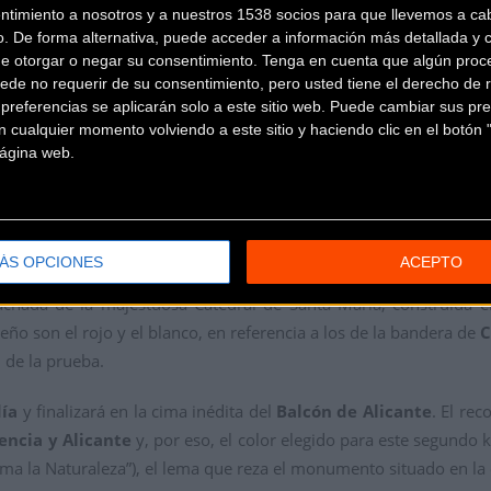
illén
, celebró “
un lustro de beneficiosa colaboración para todos
ntimiento a nosotros y a nuestros 1538 socios para que llevemos a ca
una satisfacción que Santini lleve cinco años vistiéndonos con la
o. De forma alternativa, puede acceder a información más detallada y 
de otorgar o negar su consentimiento.
Tenga en cuenta que algún proc
ede no requerir de su consentimiento, pero usted tiene el derecho de r
referencias se aplicarán solo a este sitio web. Puede cambiar sus pref
 cualquier momento volviendo a este sitio y haciendo clic en el botón "
 página web.
ha preparado, un año más, una serie de
kits conmemorativos 
its incluyen un maillot, su culote, calcetines, gorra y guantes ad
ÁS OPCIONES
ACEPTO
e a la primera etapa de La Vuelta 21, una contrarreloj individual
achada de la majestuosa Catedral de Santa María, construida e
seño son el rojo y el blanco, en referencia a los de la bandera de
C
 de la prueba.
ía
y finalizará en la cima inédita del
Balcón de Alicante
. El rec
encia y Alicante
y, por eso, el color elegido para este segundo k
ma la Naturaleza”), el lema que reza el monumento situado en la