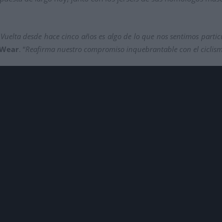
 Vuelta desde hace cinco años es algo de lo que nos sentimos parti
 Wear
. “
Reafirma nuestro compromiso inquebrantable con el ciclis