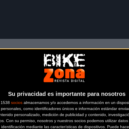
irán en la fábrica que tiene Santini en Bérgamo (Italia), utilizan
ciclado elaborado a partir de materiales reutilizados y Sitip’s
inantes
. El objetivo es
reducir el consumo de recursos na
ada por Carrefour
, que designa al líder de la clasificación gen
da
; el
Su privacidad es importante para nosotros
maillot blanco
del mejor joven, patrocinado por
Feníe E
Loterías y Apuestas del Estado
. Las corredoras de la
7ª 
s 1538
socios
almacenamos y/o accedemos a información en un disposit
os maillots oficiales de Santini presentados hoy en el Hipódromo
personales, como identificadores únicos e información estándar enviad
ntenido personalizado, medición de publicidad y contenido, investigaci
os.
Con su permiso, nosotros y nuestros socios podemos utilizar datos 
 identificación mediante las características de dispositivos. Puede hacer