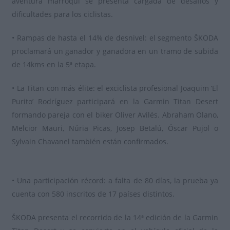
aventura marroquí se presenta cargada de desafíos y
dificultades para los ciclistas.
• Rampas de hasta el 14% de desnivel: el segmento ŠKODA
proclamará un ganador y ganadora en un tramo de subida
de 14kms en la 5ª etapa.
• La Titan con más élite: el exciclista profesional Joaquim ‘El
Purito’ Rodríguez participará en la Garmin Titan Desert
formando pareja con el biker Oliver Avilés. Abraham Olano,
Melcior Mauri, Núria Picas, Josep Betalú, Óscar Pujol o
Sylvain Chavanel también están confirmados.
• Una participación récord: a falta de 80 días, la prueba ya
cuenta con 580 inscritos de 17 países distintos.
ŠKODA presenta el recorrido de la 14ª edición de la Garmin