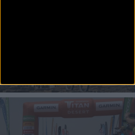
MTB
Cómo se vive una Titan Desert desde dentro
En la Titan Desert no son todo cracks del ciclismo, ni exprofesionales camuflados, la gran
parte del pelotón son
MTB
José Luis Carrasco sorprende a los favoritos en la
cuarta de la Titan Desert
El ex ciclista profesional se escapa a 30 kilómetros de meta y vuelve a ganar una etapa en la
Garmin Titan Dese