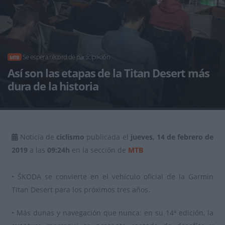
Se espera récord de participación
MTB
Así son las etapas de la Titan Desert más
dura de la historia
Noticia de
ciclismo
publicada el
jueves, 14 de febrero de
2019
a las
09:24h
en la sección de
MTB
• ŠKODA se convierte en el vehículo oficial de la Garmin
Titan Desert para los próximos tres años.
• Más dunas y navegación que nunca: en su 14ª edición, la