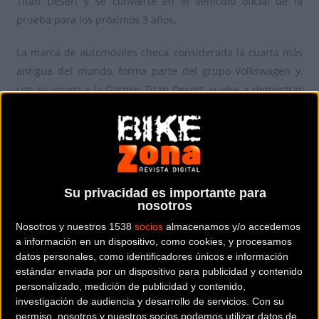
Titan Desert y se convierte en el vehículo oficial de la
prueba para los próximos 3 años.
La marca de automóviles checa, considerada la cuarta más
antigua del mundo, forma parte del grupo Volkswagen y,
con su apoyo a la Garmin Titan Desert, vuelve a demostrar
su compromiso con el ciclismo, después de estar presente
en otras grandes pruebas como el Tour de Francia o la
Vuelta a España.
Durante las 6 etapas de la prueba, un vehículo ŠKODA
Su privacidad es importante para
abrirá carrera y expondrá las bicicletas del ganador y
nosotros
ganadora de cada jornada.
Nosotros y nuestros 1538
socios
almacenamos y/o accedemos
a información en un dispositivo, como cookies, y procesamos
datos personales, como identificadores únicos e información
Más dunas que nunca
estándar enviada por un dispositivo para publicidad y contenido
personalizado, medición de publicidad y contenido,
La presentación del recorrido de la Garmin Titan Desert,
investigación de audiencia y desarrollo de servicios.
Con su
permiso, nosotros y nuestros socios podemos utilizar datos de