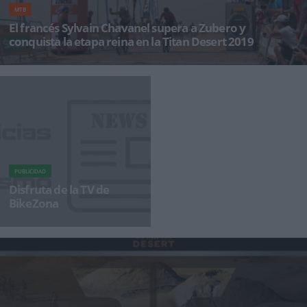
MTB
El francés Sylvain Chavanel supera a Zubero y
conquista la etapa reina en la Titan Desert 2019
El francés, ciclista con más participaciones en el Tour de Francia consigue llevarse la victoria
de la q
PUBLICIDAD
Disfruta de la TV de
BikeZona
¡Alégrate el día con BikeZonaTV!