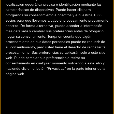
que se disputará entre el 28 de abril y el 3 de mayo de
localización geográfica precisa e identificación mediante las
2019, ha descubierto 6 etapas en las que los ciclistas
características de dispositivos. Puede hacer clic para
deberán superar un total de 640km y un desnivel positivo
otorgarnos su consentimiento a nosotros y a nuestros 1538
acumulado de 5.911m, en un entorno donde las dunas y la
socios para que llevemos a cabo el procesamiento previamente
descrito. De forma alternativa, puede acceder a información
navegación cobran más importancia que nunca...
más detallada y cambiar sus preferencias antes de otorgar o
negar su consentimiento.
Tenga en cuenta que algún
Según el Director Deportivo de la prueba, Manuel Tajada:
procesamiento de sus datos personales puede no requerir de
“Hemos querido hacer una Garmin Titan Desert muy
su consentimiento, pero usted tiene el derecho de rechazar tal
desértica. Para ello, hemos pasado de tener un paso de
procesamiento. Sus preferencias se aplicarán solo a este sitio
web. Puede cambiar sus preferencias o retirar su
dunas a tener tres en esta edición”. Además, se ha
consentimiento en cualquier momento volviendo a este sitio y
reforzado la importancia de la navegación y, para este
haciendo clic en el botón "Privacidad" en la parte inferior de la
2019, habrá la etapa Garmin (toda ella sin tracks) y un
página web.
sector de la etapa 3 en las mismas circunstancias. Con
todo, nos encontramos con la Titan más difícil de la
historia”.
Rampas del 14%: el ŠKODA Challenge pondrá a cada uno